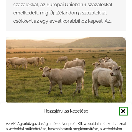
százalékkal, az Európai Unióban 1 százalékkal
emelkedett, míg Új-Zélandon 5 százalékkal
csökkent az egy évvel korábbihoz képest. Az…
Hozzájárulás kezelése
A marhahúsexport közel 20 százalékkal
csökkent
Az AKI Agrárközgazdasági Intézet Nonprofit Kft. weboldala sütiket használ
a weboldal működtetése, használatának megkönnyítése, a weboldalon