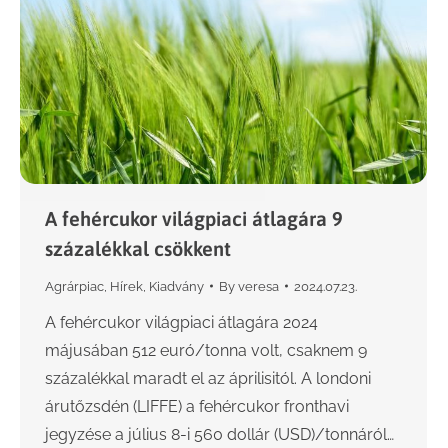
A fehércukor világpiaci átlagára 9
százalékkal csökkent
Agrárpiac
,
Hírek
,
Kiadvány
By
veresa
2024.07.23.
A fehércukor világpiaci átlagára 2024
májusában 512 euró/tonna volt, csaknem 9
százalékkal maradt el az áprilisitól. A londoni
árutőzsdén (LIFFE) a fehércukor fronthavi
jegyzése a július 8-i 560 dollár (USD)/tonnáról…