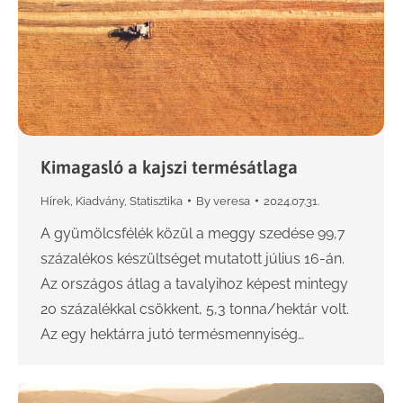
Kimagasló a kajszi termésátlaga
Hírek
,
Kiadvány
,
Statisztika
By
veresa
2024.07.31.
A gyümölcsfélék közül a meggy szedése 99,7
százalékos készültséget mutatott július 16-án.
Az országos átlag a tavalyihoz képest mintegy
20 százalékkal csökkent, 5,3 tonna/hektár volt.
Az egy hektárra jutó termésmennyiség…