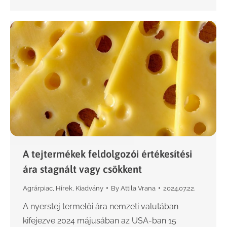
A tejtermékek feldolgozói értékesítési
ára stagnált vagy csökkent
Agrárpiac
,
Hírek
,
Kiadvány
By
Attila Vrana
2024.07.22.
A nyerstej termelői ára nemzeti valutában
kifejezve 2024 májusában az USA-ban 15