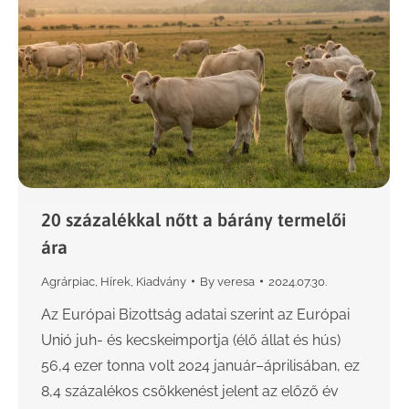
20 százalékkal nőtt a bárány termelői
ára
Agrárpiac
,
Hírek
,
Kiadvány
By
veresa
2024.07.30.
Az Európai Bizottság adatai szerint az Európai
Unió juh- és kecskeimportja (élő állat és hús)
56,4 ezer tonna volt 2024 január–áprilisában, ez
8,4 százalékos csökkenést jelent az előző év