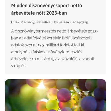
Minden dísznövénycsoport nettó
árbevétele nőtt 2023-ban
Hírek
,
Kiadvány
,
Statisztika
By
veresa
2024.07.25.
A dísznövénytermesztés nettó árbevétele 2023-
ban az adatfelvétel keretein belül beérkezett
adatok szerint 17,3 milliárd forintot tett ki,
amelyből a faiskolai növénytermesztés
árbevétele 10 milliárd (57,7 százalék), a vágott
virág és…