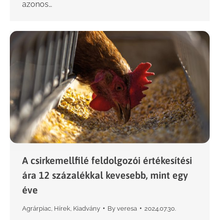
azonos…
A csirkemellfilé feldolgozói értékesítési
ára 12 százalékkal kevesebb, mint egy
éve
Agrárpiac
,
Hírek
,
Kiadvány
By
veresa
2024.07.30.