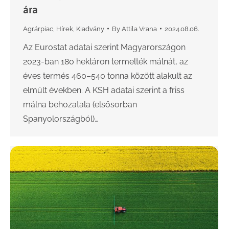
ára
Agrárpiac
,
Hírek
,
Kiadvány
By
Attila Vrana
2024.08.06.
Az Eurostat adatai szerint Magyarországon
2023-ban 180 hektáron termelték málnát, az
éves termés 460–540 tonna között alakult az
elmúlt években. A KSH adatai szerint a friss
málna behozatala (elsősorban
Spanyolországból)…