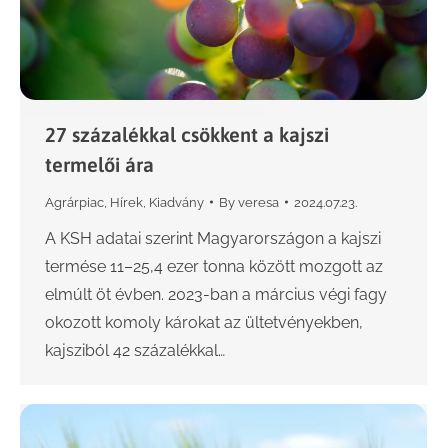
27 százalékkal csökkent a kajszi
termelői ára
Agrárpiac
,
Hírek
,
Kiadvány
By
veresa
2024.07.23.
A KSH adatai szerint Magyarországon a kajszi
termése 11–25,4 ezer tonna között mozgott az
elmúlt öt évben. 2023-ban a március végi fagy
okozott komoly károkat az ültetvényekben,
kajsziból 42 százalékkal…