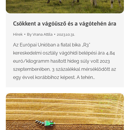
Csökkent a vágóüsző és a vágótehén ára
Hírek
By
Vrana Attila
2023.10.31.
Az Európai Unióban a fiatal bika „R3”
kereskedelmi osztály vágóhídi belépési ára 4,84
euró/kilogramm hasított hideg súly volt 2023
szeptemberében, 3 százalékkal mérséklődött az
egy évvel korábbihoz képest. A tehén…