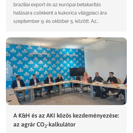
brazíliai export és az európai betakarítás
hatására csökkent a kukorica világpiaci ára
szeptember 9. és október 5. között. Az…
A K&H és az AKI közös kezdeményezése:
az agrár CO
-kalkulátor
2