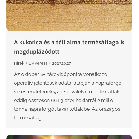
A kukorica és a téli alma termésátlaga is
megduplázódott
Hírek
By
veresa
2023.10.27.
Az október 8-i tárgyidőpontra vonatkozó
operatív jelentések adatai alapján a napraforgó
vetésterületének 97,7 százalékát már learatták,
eddig összesen 661,3 ezer hektárról 2 millió
tonna napraforgót takarítottak be. Az országos
termésátlag…