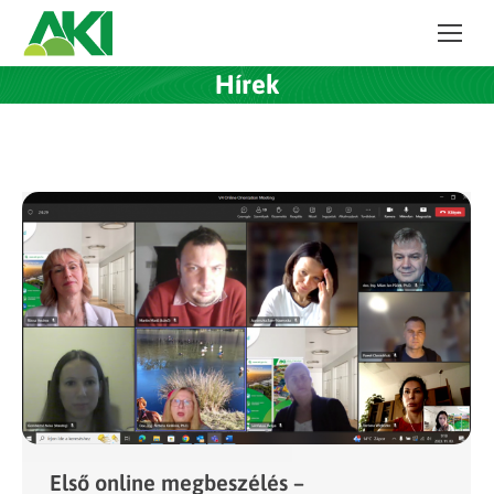
Hírek
Első online megbeszélés –