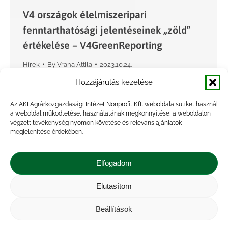
V4 országok élelmiszeripari
fenntarthatósági jelentéseinek „zöld”
értékelése – V4GreenReporting
Hírek
By
Vrana Attila
2023.10.24.
Az AKI az International Visegrad Fund
Hozzájárulás kezelése
támogatásával 2023. októberében elindította 18
Az AKI Agrárközgazdasági Intézet Nonprofit Kft. weboldala sütiket használ
hónapos V4 Grant kutatási programját. A
a weboldal működtetése, használatának megkönnyítése, a weboldalon
végzett tevékenység nyomon követése és releváns ajánlatok
konzorcium (AKI és V4 partnerintézmények:
megjelenítése érdekében.
SZE-Győr, SUA-Nyitra, AMBIS-Prága, ERDN-
Lengyelország) tudományos kutatásokat végez
Elfogadom
a…
Elutasítom
Beállítások
←
1
…
61
62
63
64
65
…