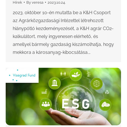
Hírek
By
veresa
2023.10.24.
2023. október 10-én mutatta be a K&H Csoport
az Agrárközgazdasági Intézettel létrehozott
hiánypótló kezdeményezését, a K&H agrár CO2-
kalkulátort, mely ingyenesen elérhető, és
amellyel bármely gazdaság kiszámolhatja, hogy
mekkora a károsanyag-kibocsátása.…