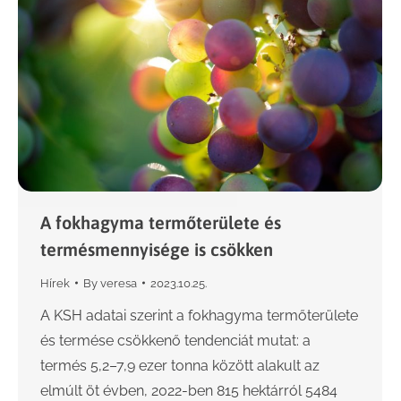
A fokhagyma termőterülete és
termésmennyisége is csökken
Hírek
By
veresa
2023.10.25.
A KSH adatai szerint a fokhagyma termőterülete
és termése csökkenő tendenciát mutat: a
termés 5,2–7,9 ezer tonna között alakult az
elmúlt öt évben, 2022-ben 815 hektárról 5484