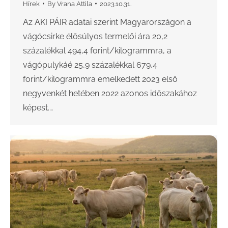
Hírek
By
Vrana Attila
2023.10.31.
Az AKI PÁIR adatai szerint Magyarországon a
vágócsirke élősúlyos termelői ára 20,2
százalékkal 494,4 forint/kilogrammra, a
vágópulykáé 25,9 százalékkal 679,4
forint/kilogrammra emelkedett 2023 első
negyvenkét hetében 2022 azonos időszakához
képest.…