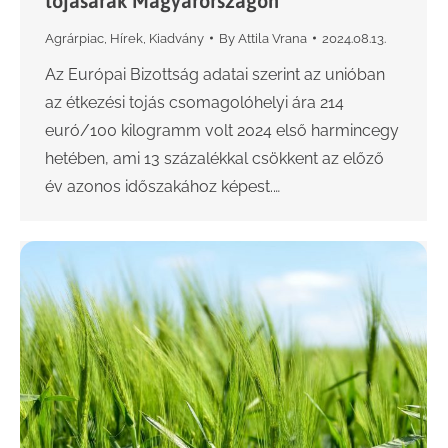
tojásárak Magyarországon
Agrárpiac
,
Hírek
,
Kiadvány
By
Attila Vrana
2024.08.13.
Az Európai Bizottság adatai szerint az unióban
az étkezési tojás csomagolóhelyi ára 214
euró/100 kilogramm volt 2024 első harmincegy
hetében, ami 13 százalékkal csökkent az előző
év azonos időszakához képest.…