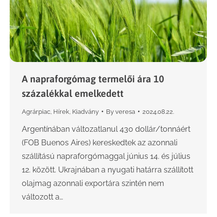
A napraforgómag termelői ára 10
százalékkal emelkedett
Agrárpiac
,
Hírek
,
Kiadvány
By
veresa
2024.08.22.
Argentínában változatlanul 430 dollár/tonnáért
(FOB Buenos Aires) kereskedtek az azonnali
szállítású napraforgómaggal június 14. és július
12. között. Ukrajnában a nyugati határra szállított
olajmag azonnali exportára szintén nem
változott a…