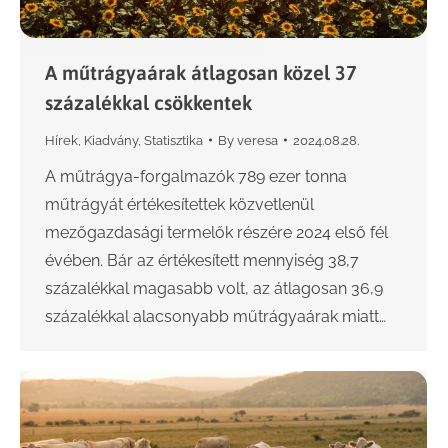
A műtrágyaárak átlagosan közel 37
százalékkal csökkentek
Hírek
,
Kiadvány
,
Statisztika
By
veresa
2024.08.28.
A műtrágya-forgalmazók 789 ezer tonna
műtrágyát értékesítettek közvetlenül
mezőgazdasági termelők részére 2024 első fél
évében. Bár az értékesített mennyiség 38,7
százalékkal magasabb volt, az átlagosan 36,9
százalékkal alacsonyabb műtrágyaárak miatt…