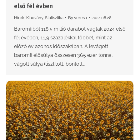
első fél évben
Hírek
,
Kiadvány
,
Statisztika
By
veresa
2024.08.28.
Baromfiból 118,5 millió darabot vágtak 2024 első
fél évében, 11,9 százalékkal többet, mint az
előző év azonos időszakában. A levágott
baromfi élősúlya összesen 365 ezer tonna,
vágott súlya (tisztított, bontott…