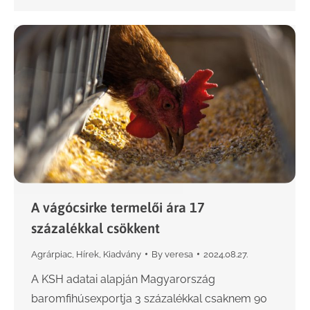
A vágócsirke termelői ára 17
százalékkal csökkent
Agrárpiac
,
Hírek
,
Kiadvány
By
veresa
2024.08.27.
A KSH adatai alapján Magyarország
baromfihúsexportja 3 százalékkal csaknem 90