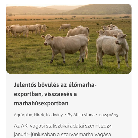
Jelentős bővülés az élőmarha-
exportban, visszaesés a
marhahúsexportban
Agrárpiac
,
Hírek
,
Kiadvány
By
Attila Vrana
2024.08.13.
Az AKI vágási statisztikai adatai szerint 2024
január–júniusában a szarvasmarha vágása