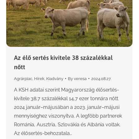
Az élő sertés kivitele 38 százalékkal
nőtt
Agrárpiac
,
Hírek
,
Kiadvány
By
veresa
2024.08.27.
A KSH adatai szerint Magyarország élősertés-
kivitele 38,7 százalékkal 14,7 ezer tonnára nőtt
2024 január–májusában a 2023. január–májusi
mennyiséghez viszonyítva. A legfőbb partnerek
Románia, Ausztria, Szlovákia és Albánia voltak.
Az élősertés-behozatala…