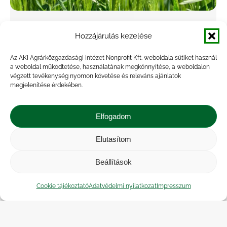
Emelkedett az étkezési búza ára július
Hozzájárulás kezelése
végén Magyarországon
Az AKI Agrárközgazdasági Intézet Nonprofit Kft. weboldala sütiket használ
Agrárpiac
,
Hírek
,
Kiadvány
By
Attila Vrana
2024.08.06.
a weboldal működtetése, használatának megkönnyítése, a weboldalon
végzett tevékenység nyomon követése és releváns ajánlatok
A Nemzetközi Gabonatanács (IGC) júliusi
megjelenítése érdekében.
előrevetítésében az előző szezonét 1
százalékkal meghaladó, 801 millió tonna
Elfogadom
globális búzatermést jelez a 2024/2025.
gazdasági évre vonatkozóan. A várható
Elutasítom
felhasználás 802 millió tonna lehet,…
Beállítások
Cookie tájékoztató
Adatvédelmi nyilatkozat
Impresszum
←
1
…
43
44
45
46
47
…
90
→