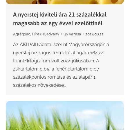
A nyerstej kiviteli ára 21 százalékkal
magasabb az egy évvel ezelőttinél
Agrárpiac
,
Hírek
,
Kiadvány
By
veresa
2024.08.22.
Az AKI PÁIR adatai szerint Magyarországon a
nyerstej országos termelői átlagára 164,24
forint/kilogramm volt 2024 júliusában. A
zsírtartalom 0,05, a fehérjetartalom 0,07
százalékpontos romlása és az alapár 1
százalékos növekedése…