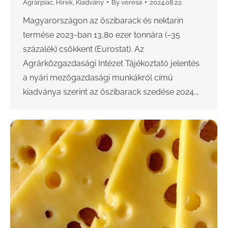
Agrárpiac
,
Hírek
,
Kiadvány
By
veresa
2024.08.22.
Magyarországon az őszibarack és nektarin
termése 2023-ban 13,80 ezer tonnára (–35
százalék) csökkent (Eurostat). Az
Agrárközgazdasági Intézet Tájékoztató jelentés
a nyári mezőgazdasági munkákról című
kiadványa szerint az őszibarack szedése 2024.…