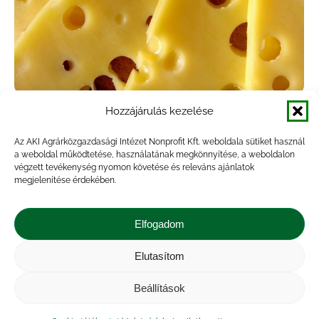
Hozzájárulás kezelése
Csökkent a hosszan friss tej, a tejföl, a
trappista sajt és a vaj fogyasztói ára
Az AKI Agrárközgazdasági Intézet Nonprofit Kft. weboldala sütiket használ
a weboldal működtetése, használatának megkönnyítése, a weboldalon
végzett tevékenység nyomon követése és releváns ajánlatok
Hírek
By
veresa
2023.09.20.
megjelenítése érdekében.
A nyerstej termelői ára nemzeti valutában
kifejezve 2023 júliusában az Európai Unióban 14
Elfogadom
százalékkal, Új-Zélandon 27 százalékkal, az
USA-ban 32 százalékkal csökkent az egy évvel
Elutasítom
korábbihoz képest. Az AKI PÁIR…
Beállítások