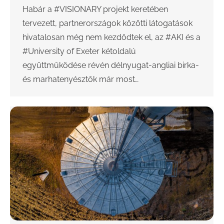
Habár a #VISIONARY projekt keretében
tervezett, partnerországok közötti látogatások
hivatalosan még nem kezdődtek el, az #AKI és a
#University of Exeter kétoldalú
együttműködése révén délnyugat-angliai birka-
és marhatenyésztők már most…