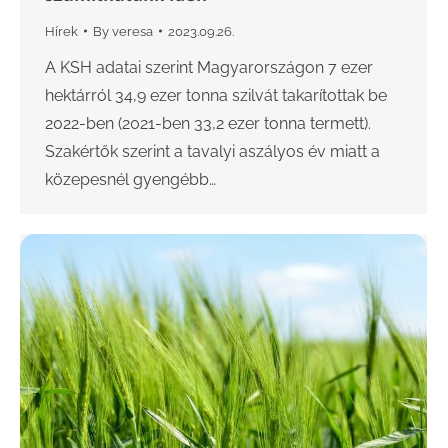
Hírek
By
veresa
2023.09.26.
A KSH adatai szerint Magyarországon 7 ezer
hektárról 34,9 ezer tonna szilvát takarítottak be
2022-ben (2021-ben 33,2 ezer tonna termett).
Szakértők szerint a tavalyi aszályos év miatt a
közepesnél gyengébb…