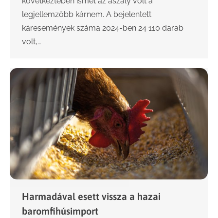
következtében ismét az aszály volt a
legjellemzőbb kárnem. A bejelentett
káresemények száma 2024-ben 24 110 darab
volt,…
Harmadával esett vissza a hazai
baromfihúsimport