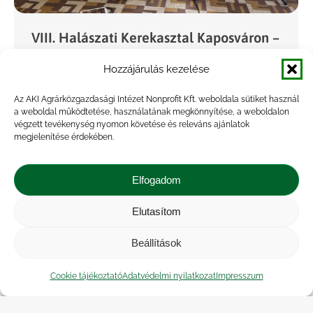
VIII. Halászati Kerekasztal Kaposváron –
fókuszban a halegészségügy és az
Hozzájárulás kezelése
állatjólét
Az AKI Agrárközgazdasági Intézet Nonprofit Kft. weboldala sütiket használ
Projekt
,
Rendezvény
By
Kriszta
2025.09.26.
a weboldal működtetése, használatának megkönnyítése, a weboldalon
végzett tevékenység nyomon követése és releváns ajánlatok
2025. szeptember 25-én a KÁN Egyetemi Napok
megjelenítése érdekében.
szakmai programjának részeként rendezték
meg a VIII. Halászati Kerekasztalt Kaposváron, a
Elfogadom
MATE könyvtárának olvasótermében. Az
esemény fővédnöki tisztségét prof. dr. Horn
Elutasítom
Péter akadémikus…
Beállítások
Cookie tájékoztató
Adatvédelmi nyilatkozat
Impresszum
←
1
…
17
18
19
20
21
…