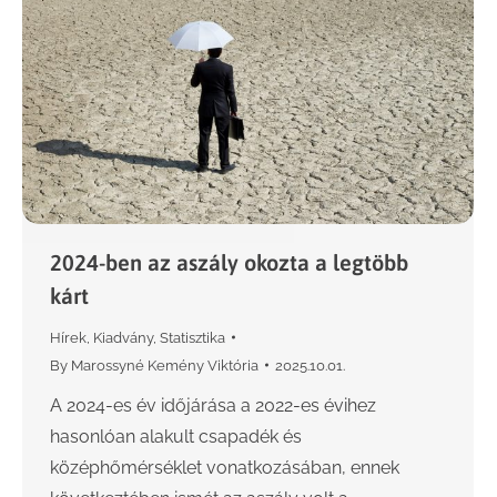
2024-ben az aszály okozta a legtöbb
kárt
Hírek
,
Kiadvány
,
Statisztika
By
Marossyné Kemény Viktória
2025.10.01.
A 2024-es év időjárása a 2022-es évihez
hasonlóan alakult csapadék és
középhőmérséklet vonatkozásában, ennek