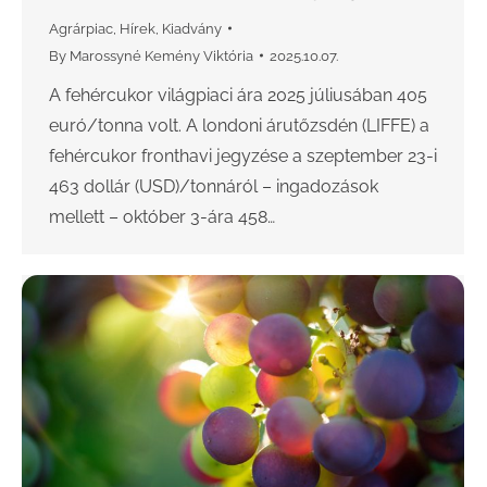
Agrárpiac
,
Hírek
,
Kiadvány
By
Marossyné Kemény Viktória
2025.10.07.
A fehércukor világpiaci ára 2025 júliusában 405
euró/tonna volt. A londoni árutőzsdén (LIFFE) a
fehércukor fronthavi jegyzése a szeptember 23-i
463 dollár (USD)/tonnáról – ingadozások
mellett – október 3-ára 458…