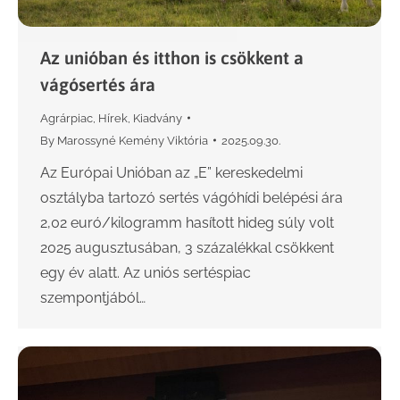
Az unióban és itthon is csökkent a
vágósertés ára
Agrárpiac
,
Hírek
,
Kiadvány
By
Marossyné Kemény Viktória
2025.09.30.
Az Európai Unióban az „E” kereskedelmi
osztályba tartozó sertés vágóhídi belépési ára
2,02 euró/kilogramm hasított hideg súly volt
2025 augusztusában, 3 százalékkal csökkent
egy év alatt. Az uniós sertéspiac
szempontjából…