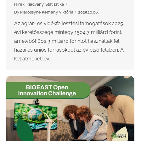
Hírek
,
Kiadvány
,
Statisztika
By
Marossyné Kemény Viktória
2025.10.06.
Az agrár- és vidékfejlesztési támogatások 2025.
évi keretösszege mintegy 1504,7 milliárd forint,
amelyből 602,3 milliárd forintot használtak fel
hazai és uniós forrásokból az év első felében. A
két átmeneti év…