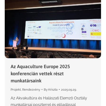
Az Aquaculture Europe 2025
konferencián vettek részt
munkatársaink
Projekt
,
Rendezvény
By
Kriszta
2025.09.29.
Az Akvakultúra és Halászati Elemző Osztály
munkatársai poszterrel és előadással