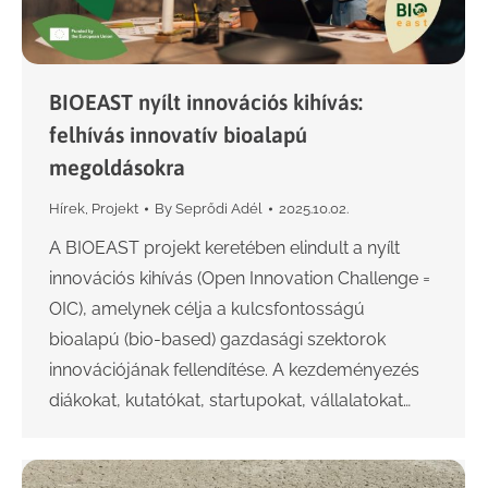
BIOEAST nyílt innovációs kihívás:
felhívás innovatív bioalapú
megoldásokra
Hírek
,
Projekt
By
Seprődi Adél
2025.10.02.
A BIOEAST projekt keretében elindult a nyílt
innovációs kihívás (Open Innovation Challenge =
OIC), amelynek célja a kulcsfontosságú
bioalapú (bio-based) gazdasági szektorok
innovációjának fellendítése. A kezdeményezés
diákokat, kutatókat, startupokat, vállalatokat…