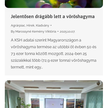
Jelentősen drágább lett a vöröshagyma
Agrárpiac
,
Hírek
,
Kiadvány
By
Marossyné Kemény Viktória
2025.10.07.
A KSH adatai szerint Magyarországon a
vöröshagyma termése az utóbbi öt évben 50 és
73 ezer tonna között mozgott. 2024-ben 25
százalékkal több (72,9 ezer tonna) vöröshagyma
termett, mint egy…