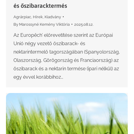
és őszibaracktermés
Agrárpiac
,
Hírek
,
Kiadvány
By
Marossyné Kemény Viktória
2025.08.12.
Az Europêch’ előrevetítése szerint az Európai
Unió négy vezető őszibarack- és
nektarintermelő tagországában (Spanyolország,
Olaszország, Görögország és Franciaország) az
őszibarack és a nektarin termése (ipari nélkül) az
egy évvel korábbihoz…