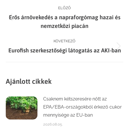
Post
ELŐZŐ
Erős árnövekedés a napraforgómag hazai és
navigation
Previous
nemzetközi piacán
post:
KÖVETKEZŐ
Next
Eurofish szerkesztőségi látogatás az AKI-ban
post:
Ajánlott cikkek
Csaknem kétszeresére nőtt az
EPA/EBA-országokból érkező cukor
mennyisége az EU-ban
2026.08.05.