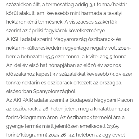
százalékon állt, a termésátlag addig 3,1 tonna/hektár
körül alakult, ami kevesebb mint harmada a tavalyi
hektáronkénti termésnek. A visszaesés szakértők
szerint az áprilisi fagykárok következménye.
A KSH adatai szerint Magyarország őszibarack- és
nektarin-külkereskedelmi egyenlege negatív volt 2024-
ben: a behozatal 15,5 ezer tonna, a kivitel 209,5 tonna.
Az idei év első hat hónapjában az előző év azonos
időszakához képest 37 százalékkal kevesebb (3,05 ezer
tonna) nektarin és őszibarack érkezett az országba,
elsősorban Spanyolországból.
Az AKI PÁIR adatai szerint a Budapesti Nagybani Piacon
az őszibarack a 26. héten jelent meg a kínálatban 1733
forint/kilogramm áron. Az őszibarack termelői ára a
gyenge termés miatt jelentősen emelkedett (1365
forint/kilogramm) 2025 26–32. hetében az egy évvel