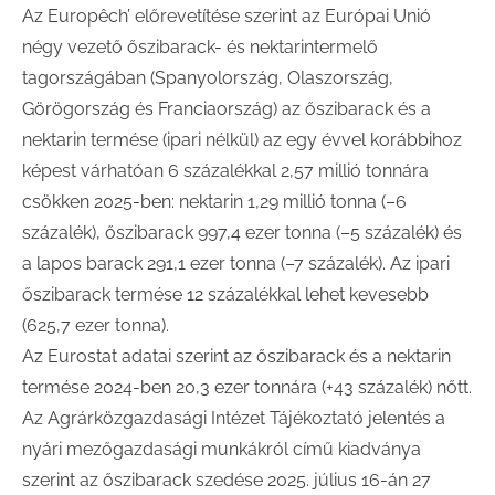
Az Europêch’ előrevetítése szerint az Európai Unió
négy vezető őszibarack- és nektarintermelő
tagországában (Spanyolország, Olaszország,
Görögország és Franciaország) az őszibarack és a
nektarin termése (ipari nélkül) az egy évvel korábbihoz
képest várhatóan 6 százalékkal 2,57 millió tonnára
csökken 2025-ben: nektarin 1,29 millió tonna (–6
százalék), őszibarack 997,4 ezer tonna (–5 százalék) és
a lapos barack 291,1 ezer tonna (–7 százalék). Az ipari
őszibarack termése 12 százalékkal lehet kevesebb
(625,7 ezer tonna).
Az Eurostat adatai szerint az őszibarack és a nektarin
termése 2024-ben 20,3 ezer tonnára (+43 százalék) nőtt.
Az Agrárközgazdasági Intézet Tájékoztató jelentés a
nyári mezőgazdasági munkákról című kiadványa
szerint az őszibarack szedése 2025. július 16-án 27