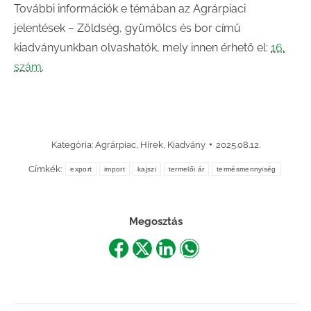
További információk e témában az Agrárpiaci
jelentések – Zöldség, gyümölcs és bor című
kiadványunkban olvashatók, mely innen érhető el:
16.
szám
.
Kategória:
Agrárpiac
,
Hírek
,
Kiadvány
2025.08.12.
Címkék:
export
import
kajszi
termelői ár
termésmennyiség
Megosztás
Share
Share
Share
Share
on
on
on
on
Facebook
X
LinkedIn
WhatsApp