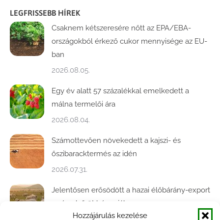
LEGFRISSEBB HÍREK
Csaknem kétszeresére nőtt az EPA/EBA-
országokból érkező cukor mennyisége az EU-
ban
2026.08.05.
Egy év alatt 57 százalékkal emelkedett a
málna termelői ára
2026.08.04.
Számottevően növekedett a kajszi- és
őszibaracktermés az idén
2026.07.31.
Jelentősen erősödött a hazai élőbárány-export
az év első öt hónapjában
Hozzájárulás kezelése
2026.07.28.