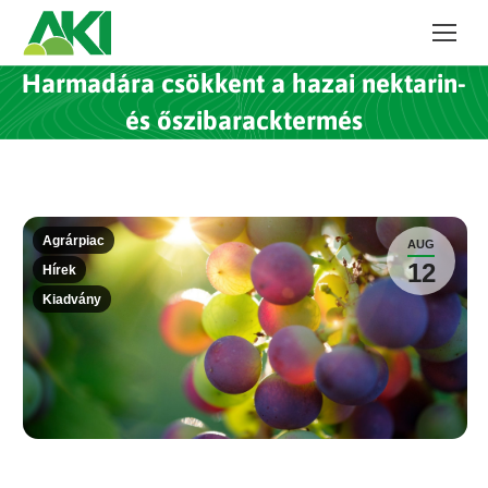
Harmadára csökkent a hazai nektarin-
és őszibaracktermés
Agrárpiac
AUG
12
Hírek
Kiadvány