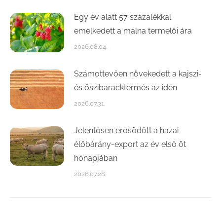
Egy év alatt 57 százalékkal
emelkedett a málna termelői ára
2026.08.04.
Számottevően növekedett a kajszi-
és őszibaracktermés az idén
2026.07.31.
Jelentősen erősödött a hazai
élőbárány-export az év első öt
hónapjában
2026.07.28.