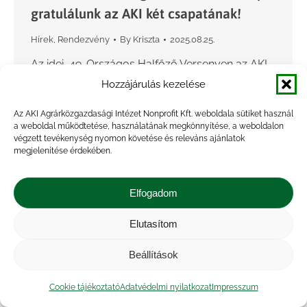
gratulálunk az AKI két csapatának!
Hírek
,
Rendezvény
By
Kriszta
2025.08.25.
Az idei, 49. Országos Halfőző Versenyen az AKI
két csapattal képviseltette magát, a ValAKI jól
Hozzájárulás kezelése
kifőzte és az AKIrályok csapattal. A versenyzők
Az AKI Agrárközgazdasági Intézet Nonprofit Kft. weboldala sütiket használ
három különleges afrikai harcsaétellel készültek:
a weboldal működtetése, használatának megkönnyítése, a weboldalon
végzett tevékenység nyomon követése és releváns ajánlatok
harcsalándzsa (nyársra tűzött…
megjelenítése érdekében.
Elfogadom
Elutasítom
Beállítások
Cookie tájékoztató
Adatvédelmi nyilatkozat
Impresszum