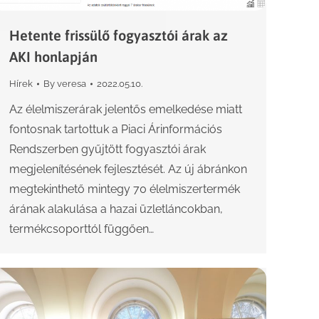
Hetente frissülő fogyasztói árak az
AKI honlapján
Hírek
By
veresa
2022.05.10.
Az élelmiszerárak jelentős emelkedése miatt
fontosnak tartottuk a Piaci Árinformációs
Rendszerben gyűjtött fogyasztói árak
megjelenítésének fejlesztését. Az új ábránkon
megtekinthető mintegy 70 élelmiszertermék
árának alakulása a hazai üzletláncokban,
termékcsoporttól függően…