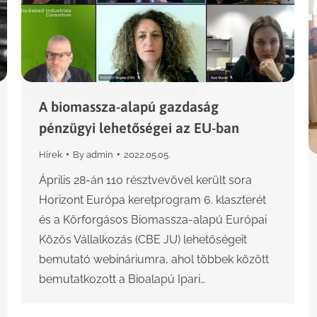
A biomassza-alapú gazdaság
pénzügyi lehetőségei az EU-ban
Hírek
By
admin
2022.05.05.
Április 28-án 110 résztvevővel került sora
Horizont Európa keretprogram 6. klaszterét
és a Körforgásos Biomassza-alapú Európai
Közös Vállalkozás (CBE JU) lehetőségeit
bemutató webináriumra, ahol többek között
bemutatkozott a Bioalapú Ipari…