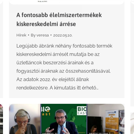
A fontosabb élelmiszertermékek
kiskereskedelmi árrése
Hírek
By
veresa
2022.05.10.
Legújabb ábránk néhány fontosabb termék
kiskereskedelmi árrését mutatja be az
üzletláncok beszerzési árainak és a
fogyasztói áraknak az összehasonlításával.
Az adatok 2022. év elejétől állnak
rendelkezésre. A kimutatás itt érhető…