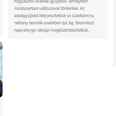
fogyasztói árainak gyűjtése, amelyben
módszertani változások történtek. Az
adatgyűjtést kiterjesztettük 10 üzletláncra,
néhány termék esetében (pl. tej, finomliszt,
napraforgó-étolaj) megkülönböztettük…