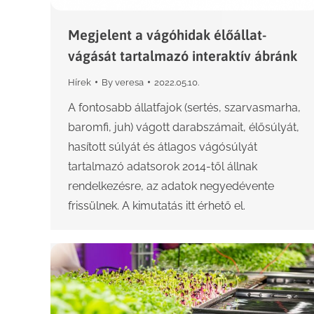
Megjelent a vágóhidak élőállat-
vágását tartalmazó interaktív ábránk
Hírek
By
veresa
2022.05.10.
A fontosabb állatfajok (sertés, szarvasmarha,
baromfi, juh) vágott darabszámait, élősúlyát,
hasított súlyát és átlagos vágósúlyát
tartalmazó adatsorok 2014-től állnak
rendelkezésre, az adatok negyedévente
frissülnek. A kimutatás itt érhető el.