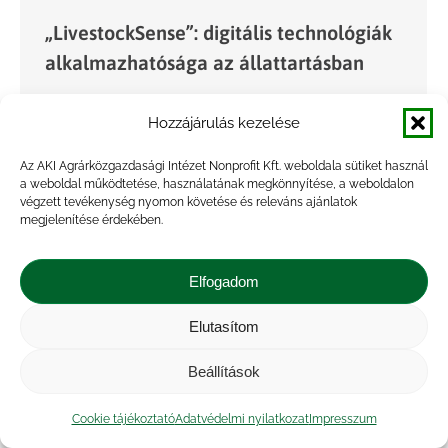
„LivestockSense”: digitális technológiák
alkalmazhatósága az állattartásban
Hírek
By
admin
2021.06.11.
Hozzájárulás kezelése
Az Agrárközgazdasági Intézet (AKI) részt vesz az
ERA-NET COFUND ICT-AGRI-FOOD program és
Az AKI Agrárközgazdasági Intézet Nonprofit Kft. weboldala sütiket használ
a weboldal működtetése, használatának megkönnyítése, a weboldalon
a Nemzeti Kutatási Fejlesztési és Innovációs
végzett tevékenység nyomon követése és releváns ajánlatok
Alap által támogatott, „Smart technológiák
megjelenítése érdekében.
használata környezetbarát állattartó telepek
kialakítása érdekében (LivestockSense)”…
Elfogadom
Elutasítom
Beállítások
Cookie tájékoztató
Adatvédelmi nyilatkozat
Impresszum