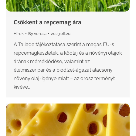
Csökkent a repcemag ára
Hírek
By
veresa
2023.06.20.
A Tallage tájékoztatása szerint a magas EU-s
repcemagkészletek, a kőolaj és a növényi olajok
árának mérséklődése, valamint az
élelmiszeripar és a biodízel-ágazat alacsony
növényiolaj-igénye miatt – az orosz terményt
kivéve…