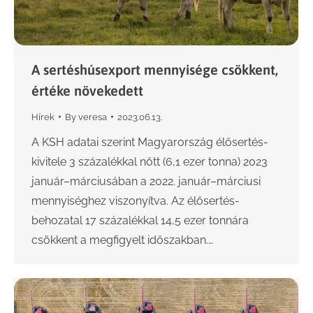
A sertéshúsexport mennyisége csökkent,
értéke növekedett
Hírek
By
veresa
2023.06.13.
A KSH adatai szerint Magyarország élősertés-
kivitele 3 százalékkal nőtt (6,1 ezer tonna) 2023
január–márciusában a 2022. január–márciusi
mennyiséghez viszonyítva. Az élősertés-
behozatal 17 százalékkal 14,5 ezer tonnára
csökkent a megfigyelt időszakban.…