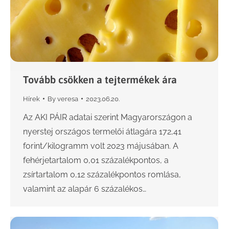
Tovább csökken a tejtermékek ára
Hírek
By
veresa
2023.06.20.
Az AKI PÁIR adatai szerint Magyarországon a
nyerstej országos termelői átlagára 172,41
forint/kilogramm volt 2023 májusában. A
fehérjetartalom 0,01 százalékpontos, a
zsírtartalom 0,12 százalékpontos romlása,
valamint az alapár 6 százalékos…