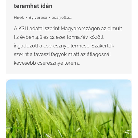
teremhet idén
Hírek
By
veresa
2023.06.21.
A KSH adatai szerint Magyarországon az elmúlt
tíz évben 4,8 és 12 ezer tonna/év között
ingadozott a cseresznye termése. Szakértők
szerint a tavaszi fagyok miatt az átlagosnál
kevesebb cseresznye terem…