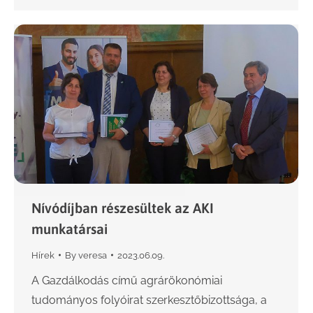
Nívódíjban részesültek az AKI
munkatársai
Hírek
By
veresa
2023.06.09.
A Gazdálkodás című agrárökonómiai
tudományos folyóirat szerkesztőbizottsága, a