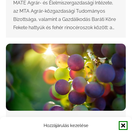
MATE Agrár- és Élelmiszergazdasági Intézete,
az MTA Agrár-közgazdasági Tudományos
Bizottsága, valamint a Gazdálkodás Baráti Köre
Fekete hattyúk és fehér rinocéroszok között: a…
A zöldborsó külkereskedelmi egyenlege
Hozzájárulás kezelése
pozitív