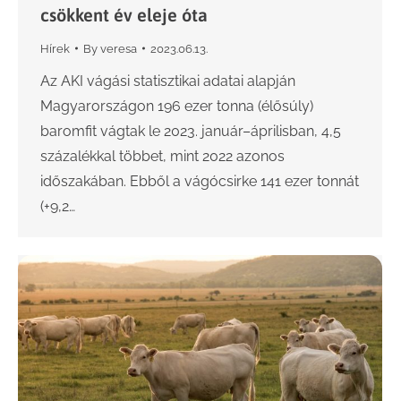
csökkent év eleje óta
Hírek
By
veresa
2023.06.13.
Az AKI vágási statisztikai adatai alapján
Magyarországon 196 ezer tonna (élősúly)
baromfit vágtak le 2023. január–áprilisban, 4,5
százalékkal többet, mint 2022 azonos
időszakában. Ebből a vágócsirke 141 ezer tonnát
(+9,2…