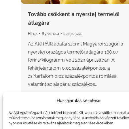
Tovább csökkent a nyerstej termelői
átlagára
Hírek
By
veresa
2023.05.22.
Az AKI PÁIR adatai szerint Magyarországon a
nyerstej országos termelői átlagára 188,07
forint/kilogramm volt 2023 áprilisában. A
fehérjetartalom 0,01 százalékpontos, a
zsírtartalom 0,02 százalékpontos romlása,
valamint az alapár 8 százalékos…
Hozzájárulás kezelése
Az AKI Agrárközgazdasági Intézet Nonprofit Kft. weboldala sütiket használ 
működtetése, használatának megkönnyítése, a weboldalon végzett tevéke
nyomon követése és releváns ajánlatok megjelenítése érdekében.