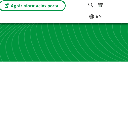
Agrárinformációs portál
EN