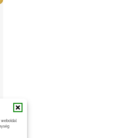
a weboldal
nység