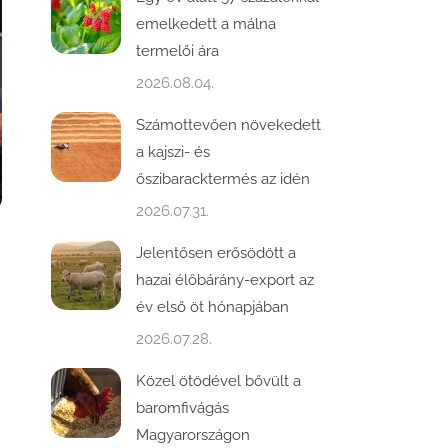
emelkedett a málna
termelői ára
2026.08.04.
Számottevően növekedett
a kajszi- és
őszibaracktermés az idén
2026.07.31.
Jelentősen erősödött a
hazai élőbárány-export az
év első öt hónapjában
2026.07.28.
Közel ötödével bővült a
baromfivágás
Magyarországon