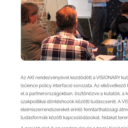
Az AKI rendezvényével kezdődött a VISIONARY kuta
(science policy interface) sorozata. Az elkövetke
el a partnerországokban, ösztönözve a kutatók, a 
szakpolitikai döntéshozók közötti tudáscserét. A V
élelmiszerrendszereket érintő fenntarthatósági
tudásformák között kapcsolódásokat, hidakat ter