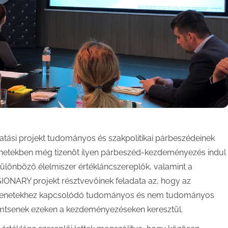
tási projekt tudományos és szakpolitikai párbeszédeinek
ző hetekben még tizenöt ilyen párbeszéd-kezdeményezés indul
különböző élelmiszer értékláncszereplők, valamint a
ISIONARY projekt résztvevőinek feladata az, hogy az
 átmenetekhez kapcsolódó tudományos és nem tudományos
emtsenek ezeken a kezdeményezéseken keresztül.