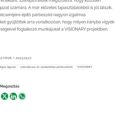
i értéklánc szereplői lettek megszólítva, hogy közösen
at számára. A már előzetes tapasztalatokból is jól látszik,
latcseréjére építő párbeszéd nagyon izgalmas
eket gyűjtöttek arra vonatkozóan, hogy milyen irányba vigyék
etőségeivel foglalkozó munkájukat a VISIONARY projektben.
ia:
Hírek
2023.05.17.
lógiai ágazat
tudományos és szakpolitikai párbeszédek
VISIONARY
Megosztás
are
Share
Share
Share
n
on
on
on
acebook
X
LinkedIn
WhatsApp