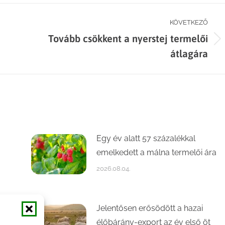
KÖVETKEZŐ
Tovább csökkent a nyerstej termelői
Next
átlagára
post:
Egy év alatt 57 százalékkal
emelkedett a málna termelői ára
2026.08.04.
Jelentősen erősödött a hazai
élőbárány-export az év első öt