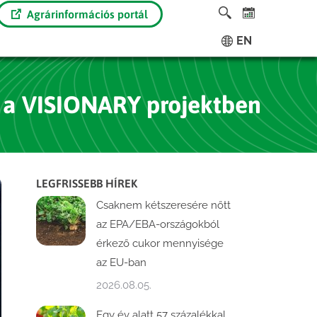
Agrárinformációs portál
EN
k a VISIONARY projektben
LEGFRISSEBB HÍREK
Csaknem kétszeresére nőtt
az EPA/EBA-országokból
érkező cukor mennyisége
az EU-ban
2026.08.05.
Egy év alatt 57 százalékkal