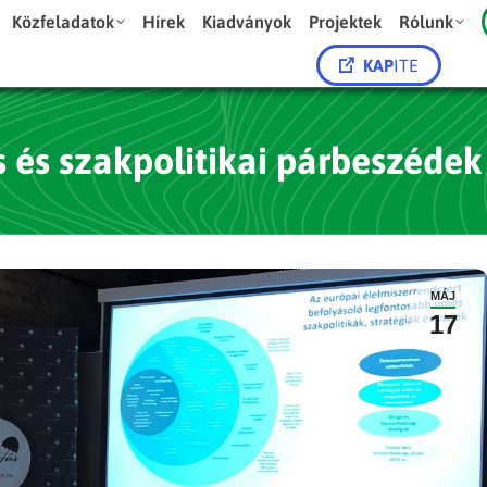
Közfeladatok
Hírek
Kiadványok
Projektek
Rólunk
KAP
ITE
 és szakpolitikai párbeszéde
MÁJ
17