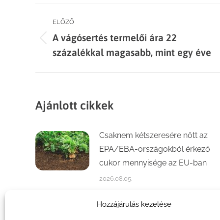
Post
ELŐZŐ
A vágósertés termelői ára 22
navigation
Previous
százalékkal magasabb, mint egy éve
post:
Ajánlott cikkek
Csaknem kétszeresére nőtt az
EPA/EBA-országokból érkező
cukor mennyisége az EU-ban
2026.08.05.
Számottevően növekedett a
Hozzájárulás kezelése
kajszi- és őszibaracktermés az