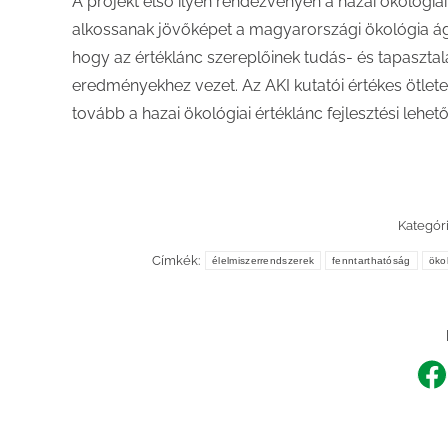
A projekt első ilyen rendezvényén a hazai ökológia
alkossanak jövőképet a magyarországi ökológia ágaz
hogy az értéklánc szereplőinek tudás- és tapaszta
eredményekhez vezet. Az AKI kutatói értékes ötlet
tovább a hazai ökológiai értéklánc fejlesztési leh
Kategór
Címkék:
élelmiszerrendszerek
fenntarthatóság
öko
Sh
o
F