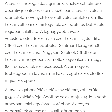
A tavaszi mezőgazdasági munkák helyzetét felmérő
operatív jelentések szerint 2026-ban a tavaszi vetésű
szántóföldi növények tervezett vetésterülete 1,8 millió
hektár volt, ennek mintegy fele az Észak- és Dél-Alföld
régióban található. A legnagyobb tavaszi
vetésterülettel Békés (172,9 ezer hektár), Hajdú-Bihar
(165,6 ezer hektár), Szabolcs-Szatmár-Bereg (163,8
ezer hektár) és Jász-Nagykun-Szolnok (161,6 ezer
hektár) vármegyében számoltak, egyenként mintegy
8,9–9,5 százalék részesedéssel. A vármegyék
többségében a tavaszi munkák a végéhez közeledtek
május közepére.
A tavaszi gabonafélék vetése az előirányzott terület
97,5 százalékán fejeződött be 2026. május 14-ig, kisebb
arányban, mint egy évvel korábban. Az egyes
gabonafélék vetése a vizsgált időpontban a