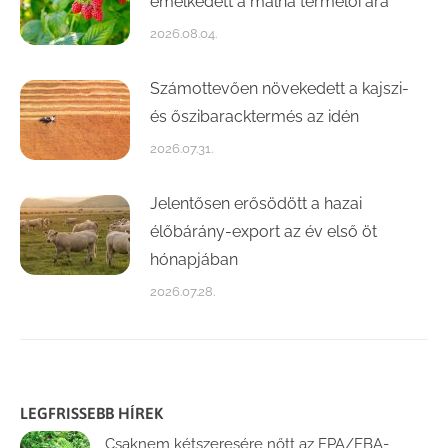
emelkedett a málna termelői ára
2026.08.04.
Számottevően növekedett a kajszi-
és őszibaracktermés az idén
2026.07.31.
Jelentősen erősödött a hazai
élőbárány-export az év első öt
hónapjában
2026.07.28.
LEGFRISSEBB HÍREK
Csaknem kétszeresére nőtt az EPA/EBA-