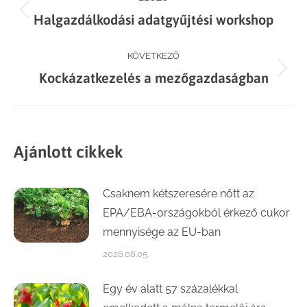
Previous
Halgazdálkodási adatgyűjtési workshop
navigation
post:
KÖVETKEZŐ
Next
Kockázatkezelés a mezőgazdaságban
post:
Ajánlott cikkek
Csaknem kétszeresére nőtt az
EPA/EBA-országokból érkező cukor
mennyisége az EU-ban
2026.08.05.
Egy év alatt 57 százalékkal