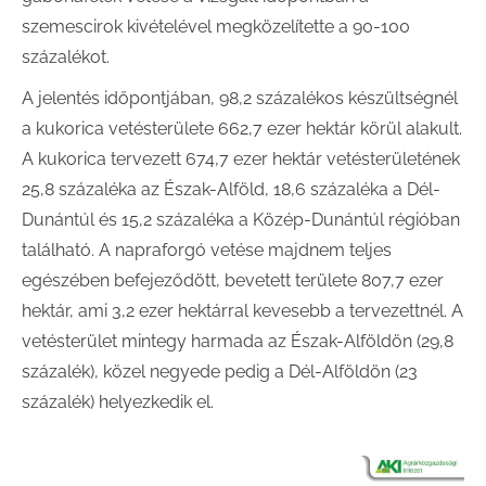
szemescirok kivételével megközelítette a 90-100
százalékot.
A jelentés időpontjában, 98,2 százalékos készültségnél
a kukorica vetésterülete 662,7 ezer hektár körül alakult.
A kukorica tervezett 674,7 ezer hektár vetésterületének
25,8 százaléka az Észak-Alföld, 18,6 százaléka a Dél-
Dunántúl és 15,2 százaléka a Közép-Dunántúl régióban
található. A napraforgó vetése majdnem teljes
egészében befejeződött, bevetett területe 807,7 ezer
hektár, ami 3,2 ezer hektárral kevesebb a tervezettnél. A
vetésterület mintegy harmada az Észak-Alföldön (29,8
százalék), közel negyede pedig a Dél-Alföldön (23
százalék) helyezkedik el.