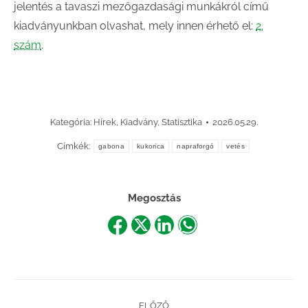
jelentés a tavaszi mezőgazdasági munkákról című
kiadványunkban olvashat, mely innen érhető el:
2.
szám
.
Kategória:
Hírek
,
Kiadvány
,
Statisztika
2026.05.29.
Címkék:
gabona
kukorica
napraforgó
vetés
Megosztás
Share
Share
Share
Share
on
on
on
on
Facebook
X
LinkedIn
WhatsApp
Post
ELŐZŐ