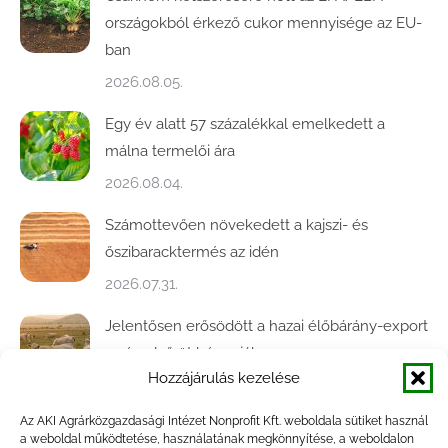
országokból érkező cukor mennyisége az EU-
ban
2026.08.05.
Egy év alatt 57 százalékkal emelkedett a
málna termelői ára
2026.08.04.
Számottevően növekedett a kajszi- és
őszibaracktermés az idén
2026.07.31.
Jelentősen erősödött a hazai élőbárány-export
az év első öt hónapjában
Hozzájárulás kezelése
2026.07.28.
Az AKI Agrárközgazdasági Intézet Nonprofit Kft. weboldala sütiket használ
Közel ötödével bővült a baromfivágás
a weboldal működtetése, használatának megkönnyítése, a weboldalon