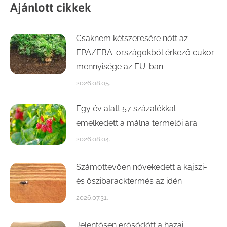
Ajánlott cikkek
Csaknem kétszeresére nőtt az
EPA/EBA-országokból érkező cukor
mennyisége az EU-ban
2026.08.05.
Egy év alatt 57 százalékkal
emelkedett a málna termelői ára
2026.08.04.
Számottevően növekedett a kajszi-
és őszibaracktermés az idén
2026.07.31.
Jelentősen erősödött a hazai