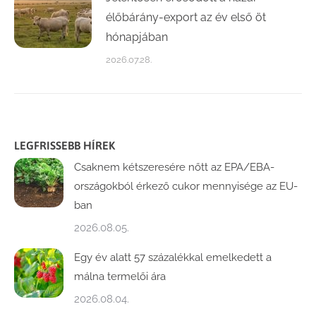
élőbárány-export az év első öt
hónapjában
2026.07.28.
LEGFRISSEBB HÍREK
Csaknem kétszeresére nőtt az EPA/EBA-
országokból érkező cukor mennyisége az EU-
ban
2026.08.05.
Egy év alatt 57 százalékkal emelkedett a
málna termelői ára
2026.08.04.