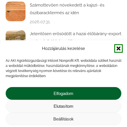
Számottevően növekedett a kajszi- és
őszibaracktermés az idén
2026.07.31.
Jelentősen erősödött a hazai élőbárány-export
az év első öt hónapjában
Hozzájárulás kezelése
2026.07.28.
Az AKI Agrárközgazdasági Intézet Nonprofit Kft. weboldala sütiket használ
Közel ötödével bővült a baromfivágás
a weboldal működtetése, használatának megkönnyítése, a weboldalon
Magyarországon
végzett tevékenység nyomon követése és releváns ajánlatok
megjelenítése érdekében.
2026.07.28.
A végéhez közelít az őszi búza betakarítása
Elfogadom
2026.07.21.
Elutasítom
Beállítások
Impresszum
|
Kapcsolat
|
Jogi nyilatkozat
|