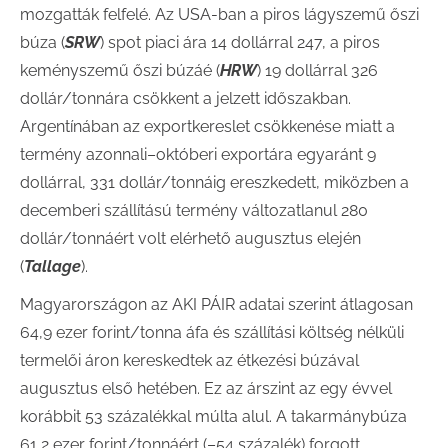
mozgatták felfelé. Az USA-ban a piros lágyszemű őszi
búza (
SRW
) spot piaci ára 14 dollárral 247, a piros
keményszemű őszi búzáé (
HRW
) 19 dollárral 326
dollár/tonnára csökkent a jelzett időszakban.
Argentínában az exportkereslet csökkenése miatt a
termény azonnali–októberi exportára egyaránt 9
dollárral, 331 dollár/tonnáig ereszkedett, miközben a
decemberi szállítású termény változatlanul 280
dollár/tonnáért volt elérhető augusztus elején
(
Tallage
).
Magyarországon az AKI PÁIR adatai szerint átlagosan
64,9 ezer forint/tonna áfa és szállítási költség nélküli
termelői áron kereskedtek az étkezési búzával
augusztus első hetében. Ez az árszint az egy évvel
korábbit 53 százalékkal múlta alul. A takarmánybúza
61,2 ezer forint/tonnáért (–54 százalék) forgott