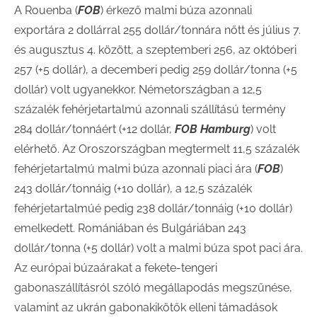
A Rouenba (
FOB
) érkező malmi búza azonnali
exportára 2 dollárral 255 dollár/tonnára nőtt és július 7.
és augusztus 4. között, a szeptemberi 256, az októberi
257 (+5 dollár), a decemberi pedig 259 dollár/tonna (+5
dollár) volt ugyanekkor. Németországban a 12,5
százalék fehérjetartalmú azonnali szállítású termény
284 dollár/tonnáért (+12 dollár,
FOB Hamburg
) volt
elérhető. Az Oroszországban megtermelt 11,5 százalék
fehérjetartalmú malmi búza azonnali piaci ára (
FOB
)
243 dollár/tonnáig (+10 dollár), a 12,5 százalék
fehérjetartalmúé pedig 238 dollár/tonnáig (+10 dollár)
emelkedett. Romániában és Bulgáriában 243
dollár/tonna (+5 dollár) volt a malmi búza spot paci ára.
Az európai búzaárakat a fekete-tengeri
gabonaszállításról szóló megállapodás megszűnése,
valamint az ukrán gabonakikötők elleni támadások