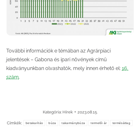
További információk e témában az Agrárpiaci
jelentések – Gabona és ipari növények című
kiadványunkban olvashatók, mely innen érhető el:
16.
szám
.
Kategória:
Hírek
2023.08.15.
Címkék:
betakarítás
búza
takarmánybúza
termelői ár
termésátlag