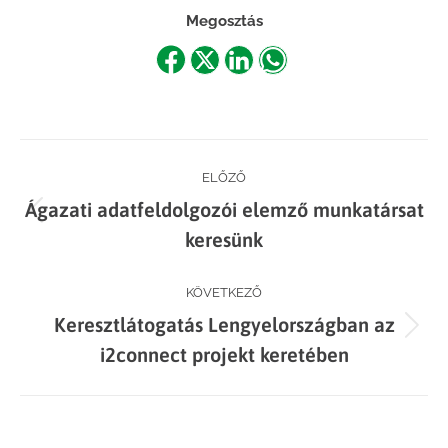
Megosztás
Share
Share
Share
Share
on
on
on
on
Facebook
X
LinkedIn
WhatsApp
Post
ELŐZŐ
Ágazati adatfeldolgozói elemző munkatársat
navigation
Previous
keresünk
post:
KÖVETKEZŐ
Keresztlátogatás Lengyelországban az
Next
i2connect projekt keretében
post: