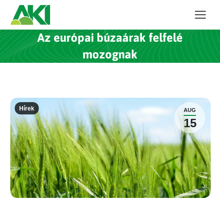
Az európai búzaárak felfelé
mozognak
Hírek
AUG
15