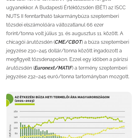
ugyanekkor. A Budapesti Értéktőzsdén (BÉT) az ISCC
NUTS II fenntartható takarmánybúza szeptemberi
tőzsdei elszámolóára változatlanul 66 ezer
forint/tonna volt július 31. és augusztus 11. között. A
chicagói árutőzsdén (
CME/CBOT
) a búza szeptemberi
jegyzése 230–245 dollár/tonna között ingadozott a
megfigyelt tőzsdenapokon. Ezzel egy időben a párizsi
árutőzsdén (
Euronext/MATIF
) a termény szeptemberi
jegyzése 232–245 euró/tonna tartományban mozgott.