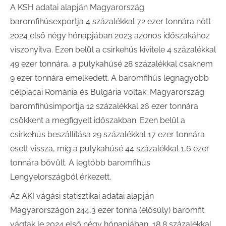
A KSH adatai alapján Magyarország
baromfihúsexportja 4 százalékkal 72 ezer tonnára nőtt
2024 első négy hónapjában 2023 azonos időszakához
viszonyítva. Ezen belül a csirkehús kivitele 4 százalékkal
49 ezer tonnára, a pulykahúsé 28 százalékkal csaknem
9 ezer tonnára emelkedett. A baromfihús legnagyobb
célpiacai Románia és Bulgária voltak. Magyarország
baromfihúsimportja 12 százalékkal 26 ezer tonnára
csökkent a megfigyelt időszakban. Ezen belül a
csirkehús beszállítása 29 százalékkal 17 ezer tonnára
esett vissza, míg a pulykahúsé 44 százalékkal 1,6 ezer
tonnára bővült. A legtöbb baromfihús
Lengyelországból érkezett.
Az AKI vágási statisztikai adatai alapján
Magyarországon 244,3 ezer tonna (élősúly) baromfit
vágtak le 2024 első négy hónapjában, 18,8 százalékkal