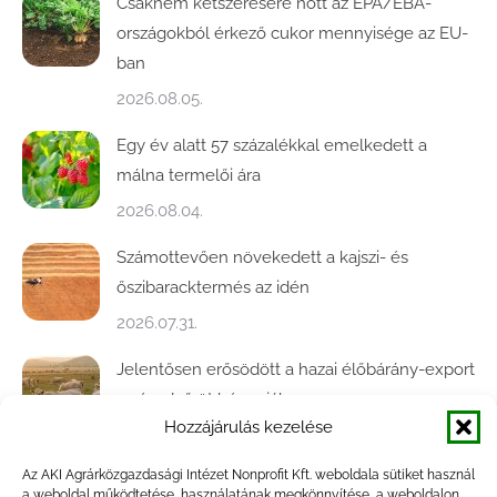
Csaknem kétszeresére nőtt az EPA/EBA-
országokból érkező cukor mennyisége az EU-
ban
2026.08.05.
Egy év alatt 57 százalékkal emelkedett a
málna termelői ára
2026.08.04.
Számottevően növekedett a kajszi- és
őszibaracktermés az idén
2026.07.31.
Jelentősen erősödött a hazai élőbárány-export
az év első öt hónapjában
Hozzájárulás kezelése
2026.07.28.
Az AKI Agrárközgazdasági Intézet Nonprofit Kft. weboldala sütiket használ
Közel ötödével bővült a baromfivágás
a weboldal működtetése, használatának megkönnyítése, a weboldalon