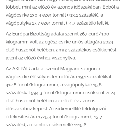
többet, mint az előző év azonos időszakában. Ebből a
vágócsirke 130,4 ezer tonnát (+13,1 százalék), a
vágópulyka 17,7 ezer tonnát (+4,7 százalék) tett ki.
Az Európai Bizottság adatai szerint 267 euró/100
kilogramm volt az egész csirke uniós átlagára 2024
első huszonöt hetében, ami 2 százalékos csökkenést
jelent az előző évihez viszonyítva.
Az AKI PÁIR adatai szerint Magyarországon a
vágócsirke élősúlyos termelői ára 19,1 százalékkal
412,8 forint/kilogrammra, a vágópulykáé 15,8
százalékkal 594,3 forint/kilogrammra csökkent 2024
első huszonöt hetében az előző év azonos
időszakához képest. A csirkemellfilé feldolgozói
értékesítési ára 1725,4 forint/kilogramm (–13,7
százalék), a csontos csirkemellé 1115,6