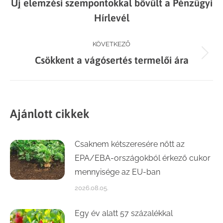
Új elemzési szempontokkal bővült a Pénzügyi
navigation
Previous
Hírlevél
post:
KÖVETKEZŐ
Next
Csökkent a vágósertés termelői ára
post:
Ajánlott cikkek
Csaknem kétszeresére nőtt az
EPA/EBA-országokból érkező cukor
mennyisége az EU-ban
2026.08.05.
Egy év alatt 57 százalékkal