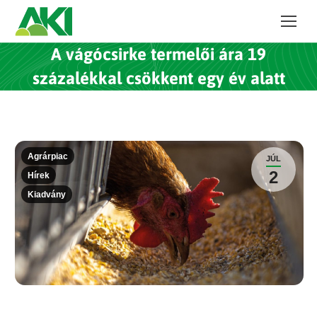
A vágócsirke termelői ára 19
százalékkal csökkent egy év alatt
Agrárpiac
JÚL
2
Hírek
Kiadvány