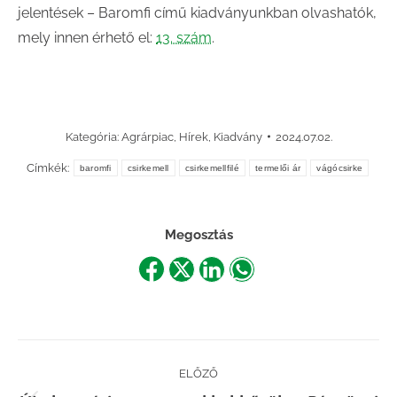
jelentések – Baromfi című kiadványunkban olvashatók,
mely innen érhető el:
13. szám
.
Kategória:
Agrárpiac
,
Hírek
,
Kiadvány
2024.07.02.
Címkék:
baromfi
csirkemell
csirkemellfilé
termelői ár
vágócsirke
Megosztás
Share
Share
Share
Share
on
on
on
on
Facebook
X
LinkedIn
WhatsApp
Post
ELŐZŐ