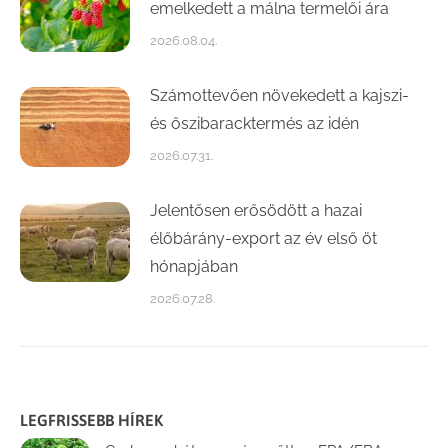
emelkedett a málna termelői ára
2026.08.04.
Számottevően növekedett a kajszi-
és őszibaracktermés az idén
2026.07.31.
Jelentősen erősödött a hazai
élőbárány-export az év első öt
hónapjában
2026.07.28.
LEGFRISSEBB HÍREK