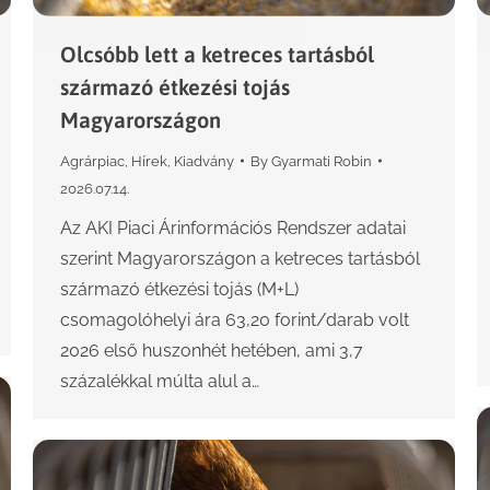
Olcsóbb lett a ketreces tartásból
származó étkezési tojás
Magyarországon
Agrárpiac
,
Hírek
,
Kiadvány
By
Gyarmati Robin
2026.07.14.
Az AKI Piaci Árinformációs Rendszer adatai
szerint Magyarországon a ketreces tartásból
származó étkezési tojás (M+L)
csomagolóhelyi ára 63,20 forint/darab volt
2026 első huszonhét hetében, ami 3,7
százalékkal múlta alul a…