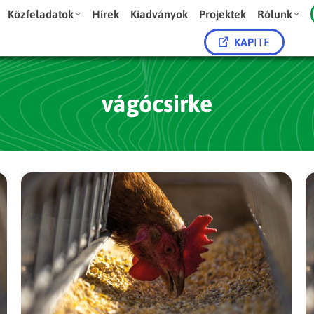
Közfeladatok
Hírek
Kiadványok
Projektek
Rólunk
KAP
ITE
vágócsirke