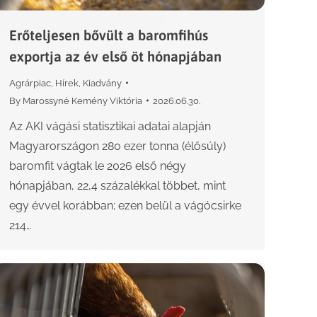
Erőteljesen bővült a baromfihús
exportja az év első öt hónapjában
Agrárpiac
,
Hírek
,
Kiadvány
By
Marossyné Kemény Viktória
2026.06.30.
Az AKI vágási statisztikai adatai alapján
Magyarországon 280 ezer tonna (élősúly)
baromfit vágtak le 2026 első négy
hónapjában, 22,4 százalékkal többet, mint
egy évvel korábban; ezen belül a vágócsirke
214…