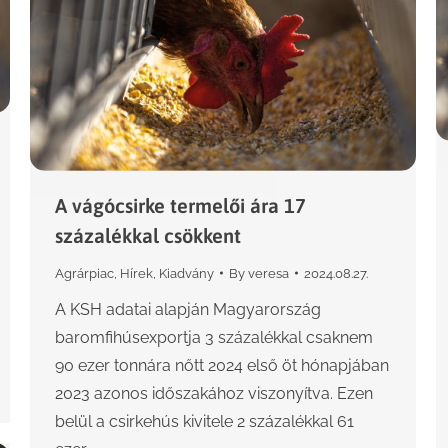
A vágócsirke termelői ára 17
százalékkal csökkent
Agrárpiac
,
Hírek
,
Kiadvány
By
veresa
2024.08.27.
A KSH adatai alapján Magyarország
baromfihúsexportja 3 százalékkal csaknem
90 ezer tonnára nőtt 2024 első öt hónapjában
2023 azonos időszakához viszonyítva. Ezen
belül a csirkehús kivitele 2 százalékkal 61