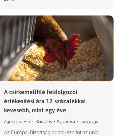
A csirkemellfilé feldolgozói
értékesítési ára 12 százalékkal
kevesebb, mint egy éve
Agrárpiac
,
Hírek
,
Kiadvány
By
veresa
2024.07.30.
Az Európai Bizottság adatai szerint az unió