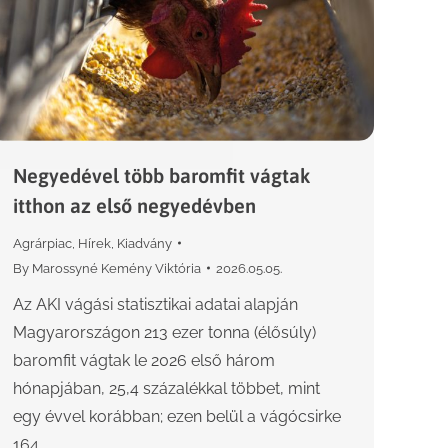
Negyedével több baromfit vágtak
itthon az első negyedévben
Agrárpiac
,
Hírek
,
Kiadvány
By
Marossyné Kemény Viktória
2026.05.05.
Az AKI vágási statisztikai adatai alapján
Magyarországon 213 ezer tonna (élősúly)
baromfit vágtak le 2026 első három
hónapjában, 25,4 százalékkal többet, mint
egy évvel korábban; ezen belül a vágócsirke
164…