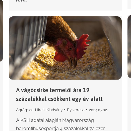
ezer…
A vágócsirke termelői ára 19
százalékkal csökkent egy év alatt
Agrárpiac
,
Hírek
,
Kiadvány
By
veresa
2024.07.02.
A KSH adatai alapján Magyarország
baromfihúsexportja 4 százalékkal 72 ezer