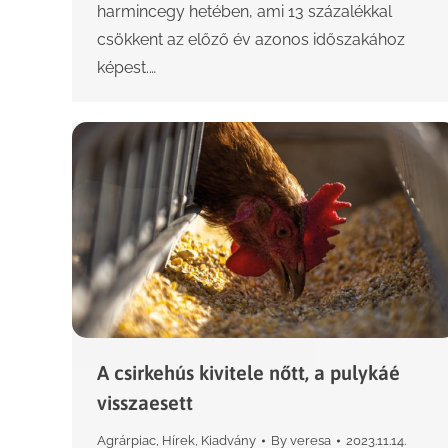
harmincegy hetében, ami 13 százalékkal
csökkent az előző év azonos időszakához
képest.…
A csirkehús kivitele nőtt, a pulykáé
visszaesett
Agrárpiac
,
Hírek
,
Kiadvány
By
veresa
2023.11.14.