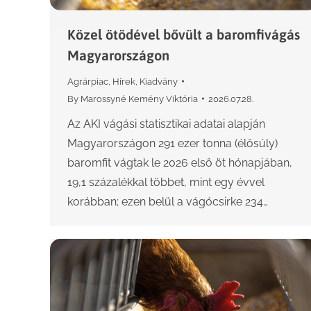
Közel ötödével bővült a baromfivágás
Magyarországon
Agrárpiac
,
Hírek
,
Kiadvány
By
Marossyné Kemény Viktória
2026.07.28.
Az AKI vágási statisztikai adatai alapján
Magyarországon 291 ezer tonna (élősúly)
baromfit vágtak le 2026 első öt hónapjában,
19,1 százalékkal többet, mint egy évvel
korábban; ezen belül a vágócsirke 234…