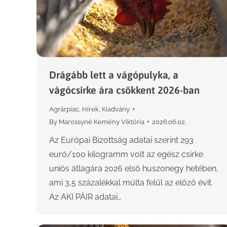
Drágább lett a vágópulyka, a
vágócsirke ára csökkent 2026-ban
Agrárpiac
,
Hírek
,
Kiadvány
By
Marossyné Kemény Viktória
2026.06.02.
Az Európai Bizottság adatai szerint 293
euró/100 kilogramm volt az egész csirke
uniós átlagára 2026 első huszonegy hetében,
ami 3,5 százalékkal múlta felül az előző évit.
Az AKI PÁIR adatai…