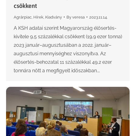
csökkent
Agrárpiac
,
Hírek
,
Kiadvány
By
veresa
2023.11.14.
A KSH adatai szerint Magyarország élősertés-
kivitele 9,5 százalékkal csökkent (19,9 ezer tonna)
2023 január–augusztusában a 2022. január–
augusztusi mennyiséghez viszonyítva. Az
élősertés-behozatal 11 százalékkal 49,2 ezer
tonnára nőtt a megfigyelt időszakban.…