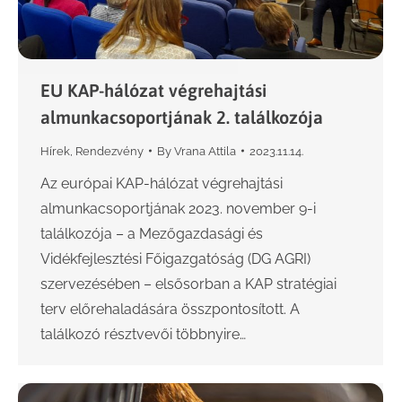
EU KAP-hálózat végrehajtási
almunkacsoportjának 2. találkozója
Hírek
,
Rendezvény
By
Vrana Attila
2023.11.14.
Az európai KAP-hálózat végrehajtási
almunkacsoportjának 2023. november 9-i
találkozója – a Mezőgazdasági és
Vidékfejlesztési Főigazgatóság (DG AGRI)
szervezésében – elsősorban a KAP stratégiai
terv előrehaladására összpontosított. A
találkozó résztvevői többnyire…