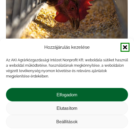
Hozzájárulás kezelése
Jelentősen nőttek a hazai tojás
csomagolóhelyi árai
Az AKI Agrárközgazdasági Intézet Nonprofit Kft. weboldala sütiket használ
a weboldal működtetése, használatának megkönnyítése, a weboldalon
végzett tevékenység nyomon követése és releváns ajánlatok
Agrárpiac
,
Hírek
,
Kiadvány
megjelenítése érdekében.
By
Marossyné Kemény Viktória
2025.09.16.
A KSH adatai alapján Magyarország 9,8 ezer
Elfogadom
tonna héjas tojást vásárolt a nemzetközi piacról
2025 első hét hónapjában (–41 százalék az előző
Elutasítom
év hasonló időszakához viszonyítva), ezen belül
Beállítások
27,5 százalékkal…