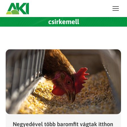
csirkemell
Negyedével több baromfit vágtak itthon