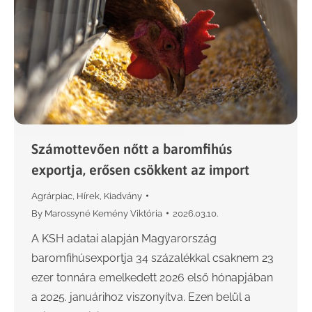
Számottevően nőtt a baromfihús
exportja, erősen csökkent az import
Agrárpiac
,
Hírek
,
Kiadvány
By
Marossyné Kemény Viktória
2026.03.10.
A KSH adatai alapján Magyarország
baromfihúsexportja 34 százalékkal csaknem 23
ezer tonnára emelkedett 2026 első hónapjában
a 2025. januárihoz viszonyítva. Ezen belül a