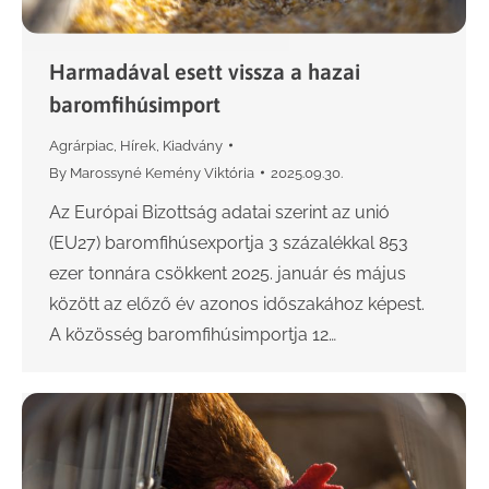
Harmadával esett vissza a hazai
baromfihúsimport
Agrárpiac
,
Hírek
,
Kiadvány
By
Marossyné Kemény Viktória
2025.09.30.
Az Európai Bizottság adatai szerint az unió
(EU27) baromfihúsexportja 3 százalékkal 853
ezer tonnára csökkent 2025. január és május
között az előző év azonos időszakához képest.
A közösség baromfihúsimportja 12…