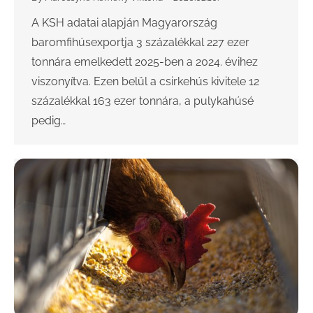
A KSH adatai alapján Magyarország
baromfihúsexportja 3 százalékkal 227 ezer
tonnára emelkedett 2025-ben a 2024. évihez
viszonyítva. Ezen belül a csirkehús kivitele 12
százalékkal 163 ezer tonnára, a pulykahúsé
pedig…