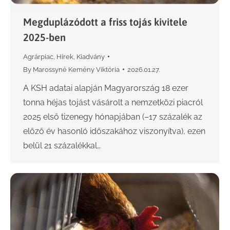
Megduplázódott a friss tojás kivitele
2025-ben
Agrárpiac
,
Hírek
,
Kiadvány
By
Marossyné Kemény Viktória
2026.01.27.
A KSH adatai alapján Magyarország 18 ezer
tonna héjas tojást vásárolt a nemzetközi piacról
2025 első tizenegy hónapjában (–17 százalék az
előző év hasonló időszakához viszonyítva), ezen
belül 21 százalékkal…