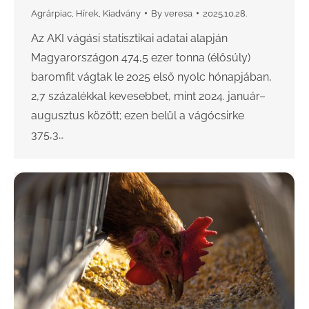
Agrárpiac
,
Hírek
,
Kiadvány
By
veresa
2025.10.28.
Az AKI vágási statisztikai adatai alapján
Magyarországon 474,5 ezer tonna (élősúly)
baromfit vágtak le 2025 első nyolc hónapjában,
2,7 százalékkal kevesebbet, mint 2024. január–
augusztus között; ezen belül a vágócsirke
375,3…