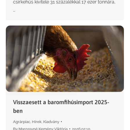
csirkehús kivitele 31 százalékkal 17 ezer tonnára,
…
Visszaesett a baromfihúsimport 2025-
ben
Agrárpiac
,
Hírek
,
Kiadvány
By
Marossyné Kemény Viktória
2026.02.10.