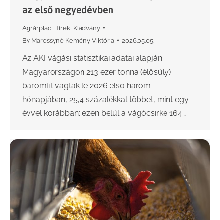
az első negyedévben
Agrárpiac
,
Hírek
,
Kiadvány
By
Marossyné Kemény Viktória
2026.05.05.
Az AKI vágási statisztikai adatai alapján
Magyarországon 213 ezer tonna (élősúly)
baromfit vágtak le 2026 első három
hónapjában, 25,4 százalékkal többet, mint egy
évvel korábban; ezen belül a vágócsirke 164…