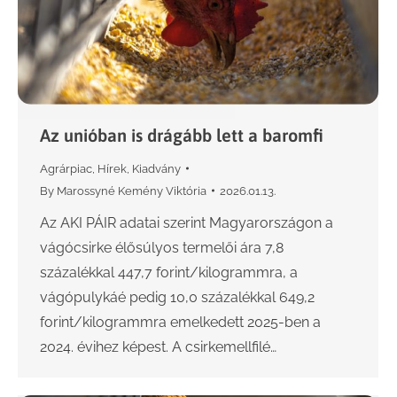
Az unióban is drágább lett a baromfi
Agrárpiac
,
Hírek
,
Kiadvány
By
Marossyné Kemény Viktória
2026.01.13.
Az AKI PÁIR adatai szerint Magyarországon a
vágócsirke élősúlyos termelői ára 7,8
százalékkal 447,7 forint/kilogrammra, a
vágópulykáé pedig 10,0 százalékkal 649,2
forint/kilogrammra emelkedett 2025-ben a
2024. évihez képest. A csirkemellfilé…