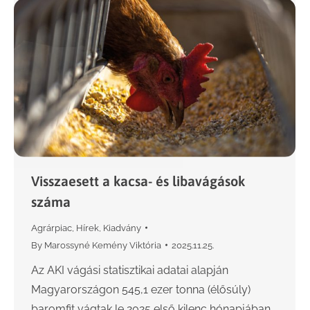
Visszaesett a kacsa- és libavágások
száma
Agrárpiac
,
Hírek
,
Kiadvány
By
Marossyné Kemény Viktória
2025.11.25.
Az AKI vágási statisztikai adatai alapján
Magyarországon 545,1 ezer tonna (élősúly)
baromfit vágtak le 2025 első kilenc hónapjában,