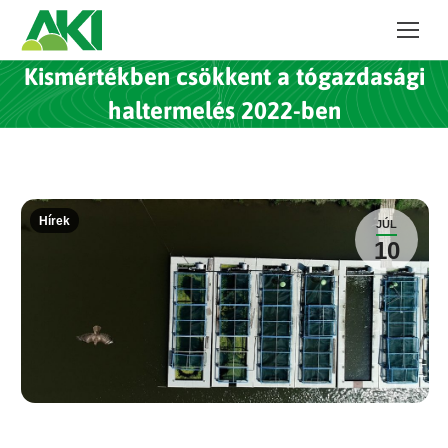
Kismértékben csökkent a tógazdasági
haltermelés 2022-ben
Hírek
JÚL
10