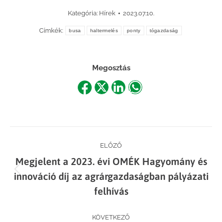
Kategória:
Hírek
2023.07.10.
Címkék:
busa
haltermelés
ponty
tógazdaság
Megosztás
Share
Share
Share
Share
on
on
on
on
Facebook
X
LinkedIn
WhatsApp
Post
ELŐZŐ
Megjelent a 2023. évi OMÉK Hagyomány és
navigation
Previous
innováció díj az agrárgazdaságban pályázati
post:
felhívás
KÖVETKEZŐ