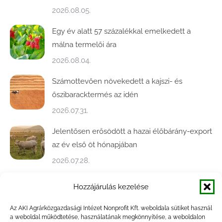
2026.08.05.
Egy év alatt 57 százalékkal emelkedett a
málna termelői ára
2026.08.04.
Számottevően növekedett a kajszi- és
őszibaracktermés az idén
2026.07.31.
Jelentősen erősödött a hazai élőbárány-export
az év első öt hónapjában
2026.07.28.
Közel ötödével bővült a baromfivágás
Hozzájárulás kezelése
Magyarországon
Az AKI Agrárközgazdasági Intézet Nonprofit Kft. weboldala sütiket használ
2026.07.28.
a weboldal működtetése, használatának megkönnyítése, a weboldalon