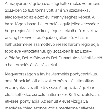
A magyarországi tógazdasági haltermelés volumene
2022-ben 20 816 tonna volt, ami 3,3 százalékkal
alacsonyabb az előző évi mennyiséghez képest. A
hazai tógazdasági haltermelés egyik jellegzetessége,
hogy regionális tevékenységnek tekinthető, mivel az
ország bizonyos térségeiben jellemző. A hazai
halhústermelés számottevő részét három régió adja
több éve változatlanul, így 2022-ben is az Észak-
Alföldön, Dél-Alföldön és Dél-Dunántúlon állították elő
a haltermelés 82,8 százalékát.
Magyarországon a tavihal-termelés pontycentrikus,
ami többek között a hazai természeti és klimatikus
viszonyokra vezethető vissza. A tógazdaságokban
előállított étkezési célú haltermelés 81,6 százalékát az
étkezési ponty adja. Az elmúlt 5 évet vizsgálva
megközelítőleg azonos volt a megtermelt étkezési