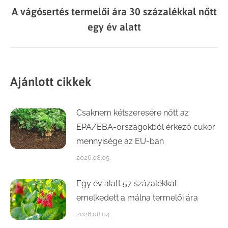
A vágósertés termelői ára 30 százalékkal nőtt
Next
egy év alatt
post:
Ajánlott cikkek
Csaknem kétszeresére nőtt az
EPA/EBA-országokból érkező cukor
mennyisége az EU-ban
2026.08.05.
Egy év alatt 57 százalékkal
emelkedett a málna termelői ára
2026.08.04.