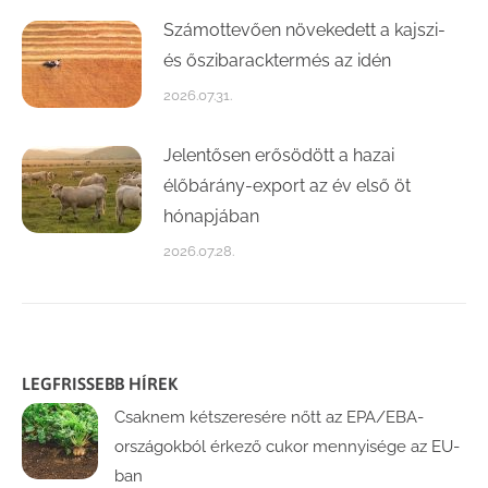
Számottevően növekedett a kajszi-
és őszibaracktermés az idén
2026.07.31.
Jelentősen erősödött a hazai
élőbárány-export az év első öt
hónapjában
2026.07.28.
LEGFRISSEBB HÍREK
Csaknem kétszeresére nőtt az EPA/EBA-
országokból érkező cukor mennyisége az EU-
ban