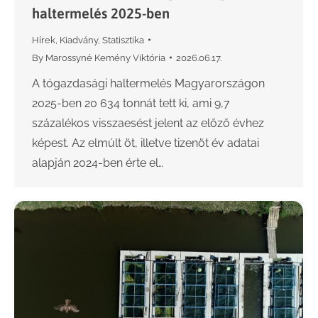
haltermelés 2025-ben
Hírek
,
Kiadvány
,
Statisztika
By
Marossyné Kemény Viktória
2026.06.17.
A tógazdasági haltermelés Magyarországon
2025-ben 20 634 tonnát tett ki, ami 9,7
százalékos visszaesést jelent az előző évhez
képest. Az elmúlt öt, illetve tizenöt év adatai
alapján 2024-ben érte el…