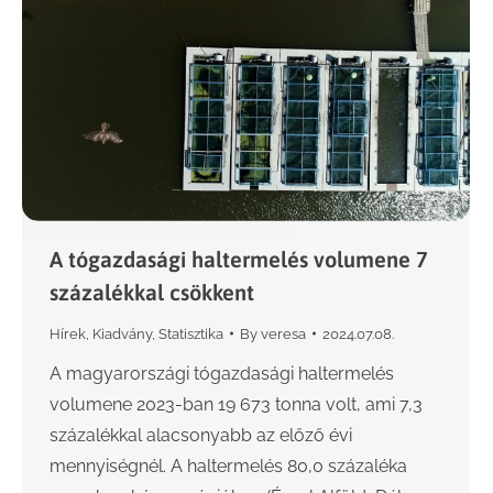
A tógazdasági haltermelés volumene 7
százalékkal csökkent
Hírek
,
Kiadvány
,
Statisztika
By
veresa
2024.07.08.
A magyarországi tógazdasági haltermelés
volumene 2023-ban 19 673 tonna volt, ami 7,3
százalékkal alacsonyabb az előző évi
mennyiségnél. A haltermelés 80,0 százaléka