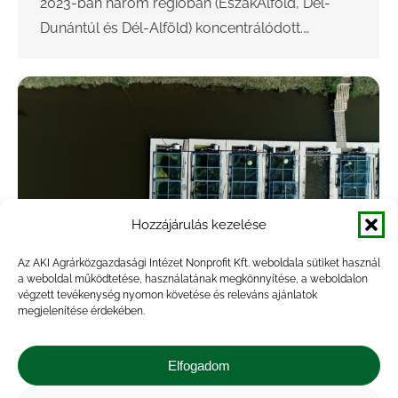
2023-ban három régióban (ÉszakAlföld, Dél-
Dunántúl és Dél-Alföld) koncentrálódott.…
Hozzájárulás kezelése
Az AKI Agrárközgazdasági Intézet Nonprofit Kft. weboldala sütiket használ
a weboldal működtetése, használatának megkönnyítése, a weboldalon
végzett tevékenység nyomon követése és releváns ajánlatok
Kismértékben csökkent a tógazdasági
megjelenítése érdekében.
haltermelés 2022-ben
Elfogadom
Hírek
By
veresa
2023.07.10.