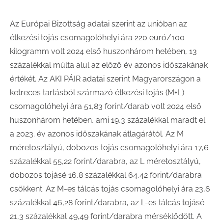
Az Európai Bizottság adatai szerint az unióban az
étkezési tojás csomagolóhelyi ára 220 euró/100
kilogramm volt 2024 első huszonhárom hetében, 13
százalékkal múlta alul az előző év azonos időszakának
értékét. Az AKI PÁIR adatai szerint Magyarországon a
ketreces tartásból származó étkezési tojás (M+L)
csomagolóhelyi ára 51,83 forint/darab volt 2024 első
huszonhárom hetében, ami 19,3 százalékkal maradt el
a 2023. év azonos időszakának átlagárától. Az M
méretosztályú, dobozos tojás csomagolóhelyi ára 17,6
százalékkal 55,22 forint/darabra, az L méretosztályú,
dobozos tojásé 16,8 százalékkal 64,42 forint/darabra
csökkent. Az M-es tálcás tojás csomagolóhelyi ára 23,6
százalékkal 46,28 forint/darabra, az L-es tálcás tojásé
21,3 százalékkal 49,49 forint/darabra mérséklődött. A