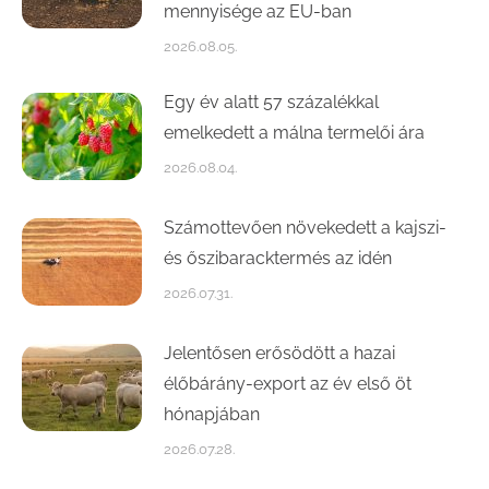
mennyisége az EU-ban
2026.08.05.
Egy év alatt 57 százalékkal
emelkedett a málna termelői ára
2026.08.04.
Számottevően növekedett a kajszi-
és őszibaracktermés az idén
2026.07.31.
Jelentősen erősödött a hazai
élőbárány-export az év első öt
hónapjában
2026.07.28.