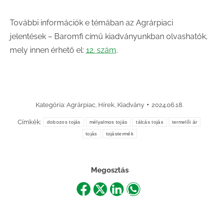
További információk e témában az Agrárpiaci
jelentések – Baromfi című kiadványunkban olvashatók,
mely innen érhető el:
12. szám
.
Kategória:
Agrárpiac
,
Hírek
,
Kiadvány
2024.06.18.
Címkék:
dobozos tojás
mélyalmos tojás
tálcás tojás
termelői ár
tojás
tojástermék
Megosztás
Share
Share
Share
Share
on
on
on
on