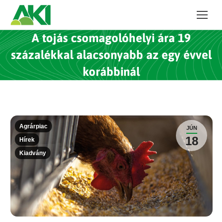
A tojás csomagolóhelyi ára 19
százalékkal alacsonyabb az egy évvel
korábbinál
Agrárpiac
JÚN
18
Hírek
Kiadvány