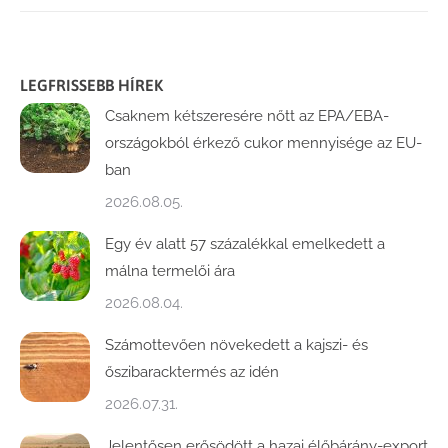
LEGFRISSEBB HÍREK
Csaknem kétszeresére nőtt az EPA/EBA-
országokból érkező cukor mennyisége az EU-
ban
2026.08.05.
Egy év alatt 57 százalékkal emelkedett a
málna termelői ára
2026.08.04.
Számottevően növekedett a kajszi- és
őszibaracktermés az idén
2026.07.31.
Jelentősen erősödött a hazai élőbárány-export