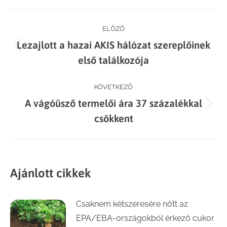
Facebook
X
LinkedIn
WhatsApp
Post
ELŐZŐ
Lezajlott a hazai AKIS hálózat szereplőinek
navigation
Previous
első találkozója
post:
KÖVETKEZŐ
A vágóüsző termelői ára 37 százalékkal
Next
csökkent
post:
Ajánlott cikkek
Csaknem kétszeresére nőtt az
EPA/EBA-országokból érkező cukor