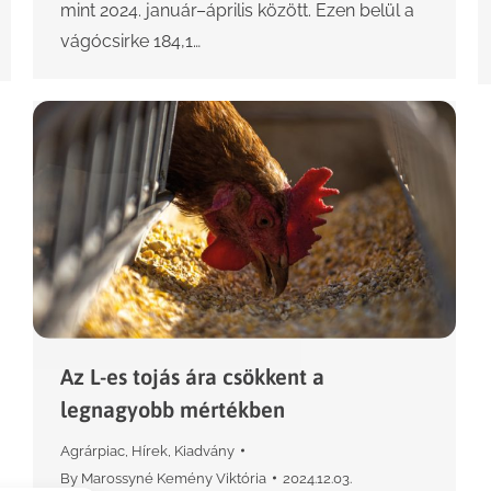
mint 2024. január–április között. Ezen belül a
vágócsirke 184,1…
Az L-es tojás ára csökkent a
legnagyobb mértékben
Agrárpiac
,
Hírek
,
Kiadvány
By
Marossyné Kemény Viktória
2024.12.03.