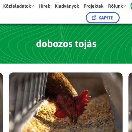
Közfeladatok
Hírek
Kiadványok
Projektek
Rólunk
KAP
ITE
dobozos tojás