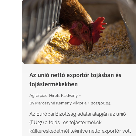
Az unió nettó exportőr tojásban és
tojástermékekben
Agrárpiac
,
Hírek
,
Kiadvány
By
Marossyné Kemény Viktória
2025.06.24.
Az Európai Bizottság adatai alapján az unió
(EU27) a tojás- és tojástermékek
külkereskedelmét tekintve nettó exportőr volt