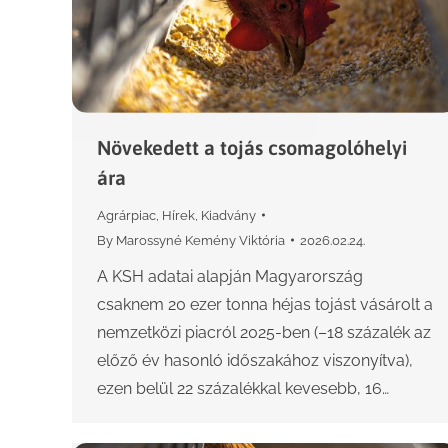
Növekedett a tojás csomagolóhelyi
ára
Agrárpiac
,
Hírek
,
Kiadvány
By
Marossyné Kemény Viktória
2026.02.24.
A KSH adatai alapján Magyarország
csaknem 20 ezer tonna héjas tojást vásárolt a
nemzetközi piacról 2025-ben (–18 százalék az
előző év hasonló időszakához viszonyítva),
ezen belül 22 százalékkal kevesebb, 16…