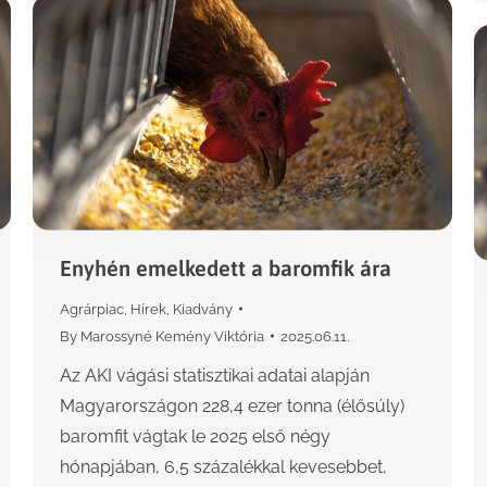
Enyhén emelkedett a baromfik ára
Agrárpiac
,
Hírek
,
Kiadvány
By
Marossyné Kemény Viktória
2025.06.11.
Az AKI vágási statisztikai adatai alapján
Magyarországon 228,4 ezer tonna (élősúly)
baromfit vágtak le 2025 első négy
hónapjában, 6,5 százalékkal kevesebbet,