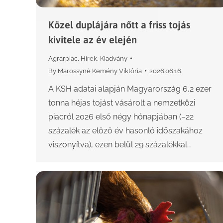
Közel duplájára nőtt a friss tojás
kivitele az év elején
Agrárpiac
,
Hírek
,
Kiadvány
By
Marossyné Kemény Viktória
2026.06.16.
A KSH adatai alapján Magyarország 6,2 ezer
tonna héjas tojást vásárolt a nemzetközi
piacról 2026 első négy hónapjában (–22
százalék az előző év hasonló időszakához
viszonyítva), ezen belül 29 százalékkal…