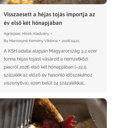
Visszaesett a héjas tojás importja az
év első két hónapjában
Agrárpiac
,
Hírek
,
Kiadvány
By
Marossyné Kemény Viktória
2026.04.21.
A KSH adatai alapján Magyarország 3,2 ezer
tonna héjas tojást vásárolt a nemzetközi
piacról 2026 első két hónapjában (–22,5
százalék az előző év hasonló időszakához
viszonyítva), ezen belül 24 százalékkal…