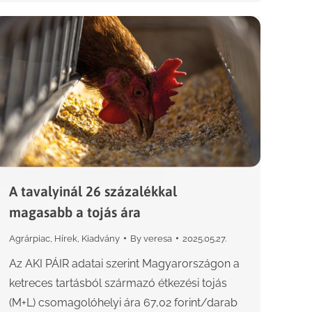
A tavalyinál 26 százalékkal
magasabb a tojás ára
Agrárpiac
,
Hírek
,
Kiadvány
By
veresa
2025.05.27.
Az AKI PÁIR adatai szerint Magyarországon a
ketreces tartásból származó étkezési tojás
(M+L) csomagolóhelyi ára 67,02 forint/darab