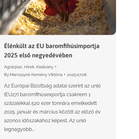
Élénkült az EU baromfihúsimportja
2025 első negyedévében
Agrárpiac
,
Hírek
,
Kiadvány
By
Marossyné Kemény Viktória
2025.07.08.
Az Európai Bizottság adatai szerint az unió
(EU27) baromfihúsexportja csaknem 1
százalékkal 520 ezer tonnára emelkedett
2025. január és március között az előző év
azonos időszakához képest. Az unió
legnagyobb…