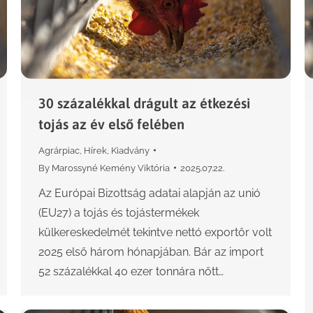
30 százalékkal drágult az étkezési
tojás az év első felében
Agrárpiac
,
Hírek
,
Kiadvány
By
Marossyné Kemény Viktória
2025.07.22.
Az Európai Bizottság adatai alapján az unió
(EU27) a tojás és tojástermékek
külkereskedelmét tekintve nettó exportőr volt
2025 első három hónapjában. Bár az import
52 százalékkal 40 ezer tonnára nőtt…