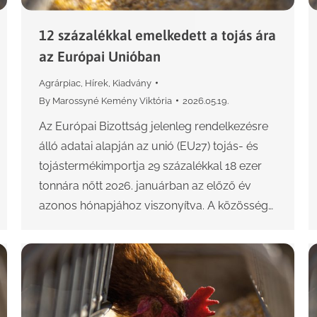
12 százalékkal emelkedett a tojás ára
az Európai Unióban
Agrárpiac
,
Hírek
,
Kiadvány
By
Marossyné Kemény Viktória
2026.05.19.
Az Európai Bizottság jelenleg rendelkezésre
álló adatai alapján az unió (EU27) tojás- és
tojástermékimportja 29 százalékkal 18 ezer
tonnára nőtt 2026. januárban az előző év
azonos hónapjához viszonyítva. A közösség…