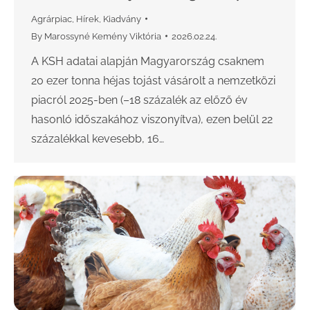
Agrárpiac
,
Hírek
,
Kiadvány
By
Marossyné Kemény Viktória
2026.02.24.
A KSH adatai alapján Magyarország csaknem
20 ezer tonna héjas tojást vásárolt a nemzetközi
piacról 2025-ben (–18 százalék az előző év
hasonló időszakához viszonyítva), ezen belül 22
százalékkal kevesebb, 16…