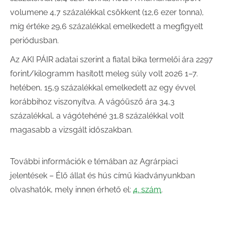
volumene 4,7 százalékkal csökkent (12,6 ezer tonna),
míg értéke 29,6 százalékkal emelkedett a megfigyelt
periódusban.
Az AKI PÁIR adatai szerint a fiatal bika termelői ára 2297
forint/kilogramm hasított meleg súly volt 2026 1–7.
hetében, 15,9 százalékkal emelkedett az egy évvel
korábbihoz viszonyítva. A vágóüsző ára 34,3
százalékkal, a vágótehéné 31,8 százalékkal volt
magasabb a vizsgált időszakban.
További információk e témában az Agrárpiaci
jelentések – Élő állat és hús című kiadványunkban
olvashatók, mely innen érhető el:
4. szám
.