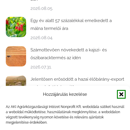
2026.08.05.
Egy év alatt 57 százalékkal emelkedett a
málna termelői ára
2026.08.04.
Számottevően növekedett a kajszi- és
őszibaracktermés az idén
2026.07.31.
Jelentősen erősödött a hazai élőbárány-export
az év első öt hónapjában
Hozzájárulás kezelése
2026.07.28.
Az AKI Agrárközgazdasági Intézet Nonprofit Kft. weboldala sütiket használ
Közel ötödével bővült a baromfivágás
a weboldal működtetése, használatának megkönnyítése, a weboldalon
Magyarországon
végzett tevékenység nyomon követése és releváns ajánlatok
megjelenítése érdekében.
2026.07.28.