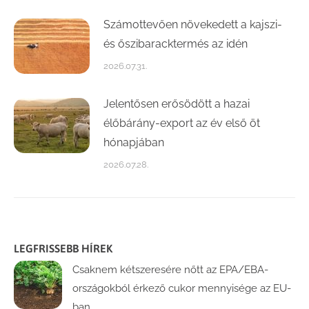
Számottevően növekedett a kajszi-
és őszibaracktermés az idén
2026.07.31.
Jelentősen erősödött a hazai
élőbárány-export az év első öt
hónapjában
2026.07.28.
LEGFRISSEBB HÍREK
Csaknem kétszeresére nőtt az EPA/EBA-
országokból érkező cukor mennyisége az EU-
ban