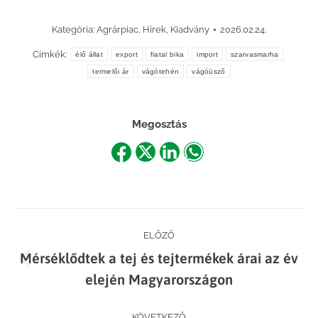
Kategória:
Agrárpiac
,
Hírek
,
Kiadvány
2026.02.24.
Címkék:
élő állat
export
fiatal bika
import
szarvasmarha
termelői ár
vágótehén
vágóüsző
Megosztás
Share
Share
Share
Share
on
on
on
on
Facebook
X
LinkedIn
WhatsApp
Post
ELŐZŐ
Mérséklődtek a tej és tejtermékek árai az év
navigation
Previous
elején Magyarországon
post:
KÖVETKEZŐ