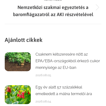
Nemzetközi szakmai egyeztetés a
Next
baromfiágazatról az AKI részvételével
post:
Ajánlott cikkek
Csaknem kétszeresére nőtt az
EPA/EBA-országokból érkező cukor
mennyisége az EU-ban
2026.08.05.
Egy év alatt 57 százalékkal
emelkedett a málna termelői ára
2026.08.04.