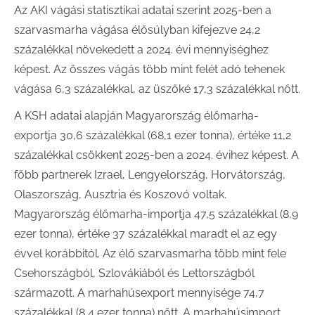
Az AKI vágási statisztikai adatai szerint 2025-ben a
szarvasmarha vágása élősúlyban kifejezve 24,2
százalékkal növekedett a 2024. évi mennyiséghez
képest. Az összes vágás több mint felét adó tehenek
vágása 6,3 százalékkal, az üszőké 17,3 százalékkal nőtt.
A KSH adatai alapján Magyarország élőmarha-
exportja 30,6 százalékkal (68,1 ezer tonna), értéke 11,2
százalékkal csökkent 2025-ben a 2024. évihez képest. A
főbb partnerek Izrael, Lengyelország, Horvátország,
Olaszország, Ausztria és Koszovó voltak.
Magyarország élőmarha-importja 47,5 százalékkal (8,9
ezer tonna), értéke 37 százalékkal maradt el az egy
évvel korábbitól. Az élő szarvasmarha több mint fele
Csehországból, Szlovákiából és Lettországból
származott. A marhahúsexport mennyisége 74,7
százalékkal (8,4 ezer tonna) nőtt. A marhahúsimport