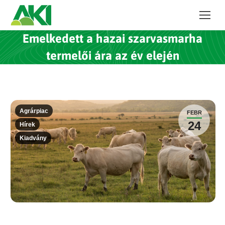
Emelkedett a hazai szarvasmarha
termelői ára az év elején
Agrárpiac
FEBR
24
Hírek
Kiadvány