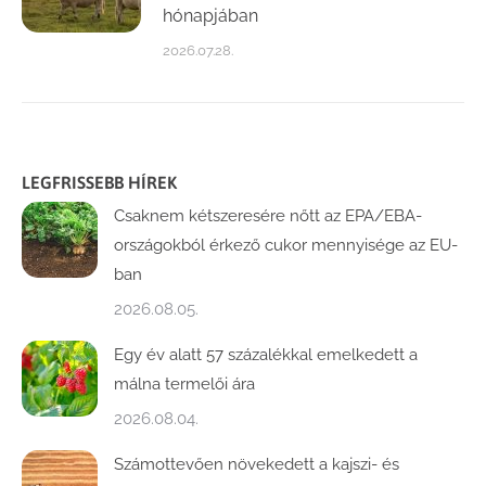
hónapjában
2026.07.28.
LEGFRISSEBB HÍREK
Csaknem kétszeresére nőtt az EPA/EBA-
országokból érkező cukor mennyisége az EU-
ban
2026.08.05.
Egy év alatt 57 százalékkal emelkedett a
málna termelői ára
2026.08.04.
Számottevően növekedett a kajszi- és