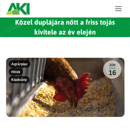
Közel duplájára nőtt a friss tojás
kivitele az év elején
Agrárpiac
JÚN
16
Hírek
Kiadvány