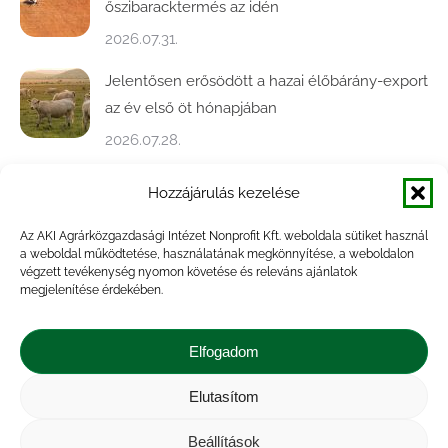
őszibaracktermés az idén
2026.07.31.
Jelentősen erősödött a hazai élőbárány-export
az év első öt hónapjában
2026.07.28.
Közel ötödével bővült a baromfivágás
Hozzájárulás kezelése
Magyarországon
Az AKI Agrárközgazdasági Intézet Nonprofit Kft. weboldala sütiket használ
2026.07.28.
a weboldal működtetése, használatának megkönnyítése, a weboldalon
végzett tevékenység nyomon követése és releváns ajánlatok
A végéhez közelít az őszi búza betakarítása
megjelenítése érdekében.
2026.07.21.
Elfogadom
Elutasítom
Impresszum
|
Kapcsolat
|
Jogi nyilatkozat
|
Közérdekű adatok
|
Adatvédelmi nyilatkozat
|
Beállítások