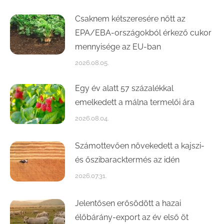
Csaknem kétszeresére nőtt az
EPA/EBA-országokból érkező cukor
mennyisége az EU-ban
2026.08.05.
Egy év alatt 57 százalékkal
emelkedett a málna termelői ára
2026.08.04.
Számottevően növekedett a kajszi-
és őszibaracktermés az idén
2026.07.31.
Jelentősen erősödött a hazai
élőbárány-export az év első öt