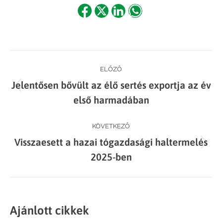
Share
Share
Share
Share
on
on
on
on
Facebook
X
LinkedIn
WhatsApp
Post
ELŐZŐ
Jelentősen bővült az élő sertés exportja az év
navigation
Previous
első harmadában
post:
KÖVETKEZŐ
Visszaesett a hazai tógazdasági haltermelés
Next
2025-ben
post:
Ajánlott cikkek