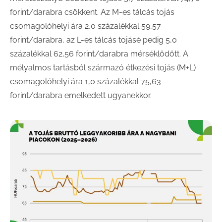
forint/darabra csökkent. Az M-es tálcás tojás
csomagolóhelyi ára 2,0 százalékkal 59,57
forint/darabra, az L-es tálcás tojásé pedig 5,0
százalékkal 62,56 forint/darabra mérséklődött. A
mélyalmos tartásból származó étkezési tojás (M+L)
csomagolóhelyi ára 1,0 százalékkal 75,63
forint/darabra emelkedett ugyanekkor.