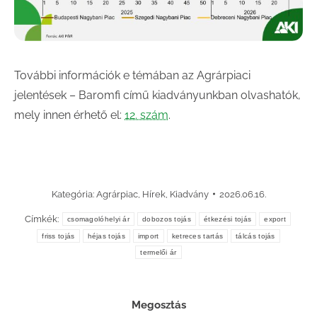
További információk e témában az Agrárpiaci
jelentések – Baromfi című kiadványunkban olvashatók,
mely innen érhető el:
12. szám
.
Kategória:
Agrárpiac
,
Hírek
,
Kiadvány
2026.06.16.
Címkék:
csomagolóhelyi ár
dobozos tojás
étkezési tojás
export
friss tojás
héjas tojás
import
ketreces tartás
tálcás tojás
termelői ár
Megosztás