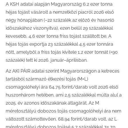
A KSH adatai alapján Magyarország 6,2 ezer tonna
héjas tojást vásárolt a nemzetközi piacról 2026 első
négy hónapjában (–22 százalék az előző év hasonló
időszakához viszonyítva), ezen belül 29 százalékkal
kevesebb, 4,6 ezer tonna friss tojást szállított be. A
héjas tojás exportja 23 százalékkal 4,5 ezer tonnára
nőtt, amelyből a friss tojás kivitele 1,2 ezer tonnát (+90
százalék) tett ki 2026. január–áprilisban.
Az AKI PÁIR adatai szerint Magyarországon a ketreces
tartásból származó étkezési tojás (M+L)
csomagolóhelyi ára 64,75 forint/darab volt 2026 első
huszonhárom hetében, ami 2,5 százalékkal múlta alul a
2025. év azonos időszakának átlagárát. Az M
méretosztályú dobozos tojás csomagolóhelyi ára nem
változott számottevően, 68,94 forint/darab volt, az L
méretosztályú dobozos tojásé 5,7 százalékkal 74,70