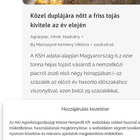
Közel duplájára nőtt a friss tojás
kivitele az év elején
Agrárpiac
,
Hírek
,
Kiadvány
By
Marossyné Kemény Viktória
2026.06.16.
A KSH adatai alapján Magyarország 6,2 ezer
tonna héjas tojást vásárolt a nemzetközi
piacról 2026 első négy hónapjában (–22
százalék az előző év hasonló időszakához
viszonyítva), ezen belül 29 százalékkal…
Hozzájárulás kezelése
Az AKI Agrárközgazdasági Intézet Nonprofit Kft. weboldala sütiket használ 
működtetése, használatának megkönnyítése, a weboldalon végzett tevéke
nyomon követése és releváns ajánlatok megjelenítése érdekében.