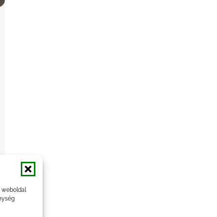
a weboldal
nység