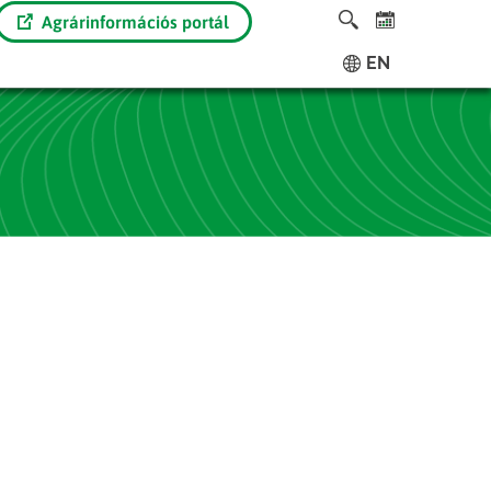
Agrárinformációs portál
EN