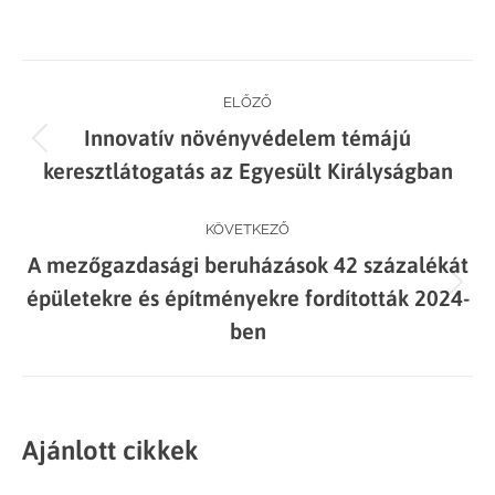
on
on
on
on
Facebook
X
LinkedIn
WhatsApp
Post
ELŐZŐ
Innovatív növényvédelem témájú
navigation
Previous
keresztlátogatás az Egyesült Királyságban
post:
KÖVETKEZŐ
A mezőgazdasági beruházások 42 százalékát
Next
épületekre és építményekre fordították 2024-
post:
ben
Ajánlott cikkek