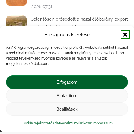
2026.07.31.
Jelentősen erősödött a hazai élőbárány-export
az év első öt hónapjában
Hozzájárulás kezelése
2026.07.28.
Az AKI Agrárközgazdasági Intézet Nonprofit Kft. weboldala sütiket használ
Közel ötödével bővült a baromfivágás
a weboldal működtetése, használatának megkönnyítése, a weboldalon
Magyarországon
végzett tevékenység nyomon követése és releváns ajánlatok
megjelenítése érdekében.
2026.07.28.
A végéhez közelít az őszi búza betakarítása
Elfogadom
2026.07.21.
Elutasítom
Beállítások
Impresszum
|
Kapcsolat
|
Jogi nyilatkozat
|
Közérdekű adatok
|
Adatvédelmi nyilatkozat
|
Cookie tájékoztató
Adatvédelmi nyilatkozat
Impresszum
Akadálymentesítési nyilatkozat
|
Cookie