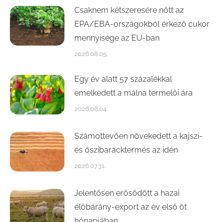
Csaknem kétszeresére nőtt az
EPA/EBA-országokból érkező cukor
mennyisége az EU-ban
2026.08.05.
Egy év alatt 57 százalékkal
emelkedett a málna termelői ára
2026.08.04.
Számottevően növekedett a kajszi-
és őszibaracktermés az idén
2026.07.31.
Jelentősen erősödött a hazai
élőbárány-export az év első öt
hónapjában