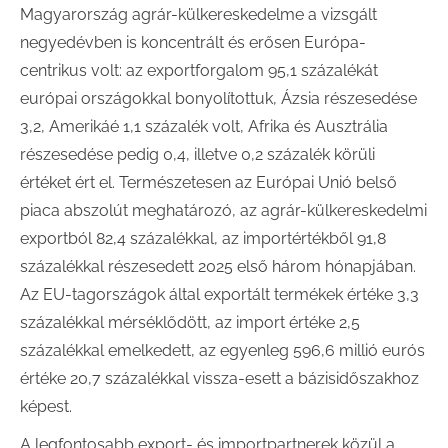
Magyarország agrár-külkereskedelme a vizsgált
negyedévben is koncentrált és erősen Európa-
centrikus volt: az exportforgalom 95,1 százalékát
európai országokkal bonyolítottuk, Ázsia részesedése
3,2, Amerikáé 1,1 százalék volt, Afrika és Ausztrália
részesedése pedig 0,4, illetve 0,2 százalék körüli
értéket ért el. Természetesen az Európai Unió belső
piaca abszolút meghatározó, az agrár-külkereskedelmi
exportból 82,4 százalékkal, az importértékből 91,8
százalékkal részesedett 2025 első három hónapjában.
Az EU-tagországok által exportált termékek értéke 3,3
százalékkal mérséklődött, az import értéke 2,5
százalékkal emelkedett, az egyenleg 596,6 millió eurós
értéke 20,7 százalékkal vissza-esett a bázisidőszakhoz
képest.
A legfontosabb export- és importpartnerek közül a