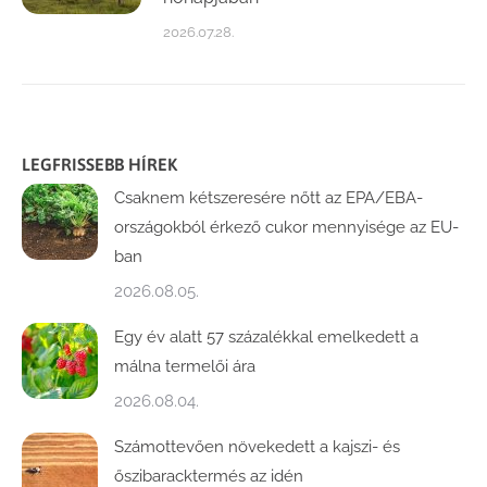
2026.07.28.
LEGFRISSEBB HÍREK
Csaknem kétszeresére nőtt az EPA/EBA-
országokból érkező cukor mennyisége az EU-
ban
2026.08.05.
Egy év alatt 57 százalékkal emelkedett a
málna termelői ára
2026.08.04.
Számottevően növekedett a kajszi- és
őszibaracktermés az idén