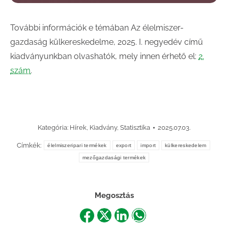
További információk e témában Az élelmiszer-
gazdaság külkereskedelme, 2025. I. negyedév című
kiadványunkban olvashatók, mely innen érhető el:
2.
szám
.
Kategória:
Hírek
,
Kiadvány
,
Statisztika
2025.07.03.
Címkék:
élelmiszeripari termékek
export
import
külkereskedelem
mezőgazdasági termékek
Megosztás
Share
Share
Share
Share