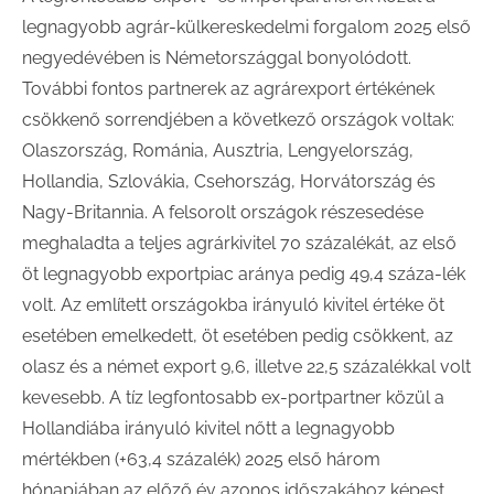
legnagyobb agrár-külkereskedelmi forgalom 2025 első
negyedévében is Németországgal bonyolódott.
További fontos partnerek az agrárexport értékének
csökkenő sorrendjében a következő országok voltak:
Olaszország, Románia, Ausztria, Lengyelország,
Hollandia, Szlovákia, Csehország, Horvátország és
Nagy-Britannia. A felsorolt országok részesedése
meghaladta a teljes agrárkivitel 70 százalékát, az első
öt legnagyobb exportpiac aránya pedig 49,4 száza-lék
volt. Az említett országokba irányuló kivitel értéke öt
esetében emelkedett, öt esetében pedig csökkent, az
olasz és a német export 9,6, illetve 22,5 százalékkal volt
kevesebb. A tíz legfontosabb ex-portpartner közül a
Hollandiába irányuló kivitel nőtt a legnagyobb
mértékben (+63,4 százalék) 2025 első három
hónapjában az előző év azonos időszakához képest.