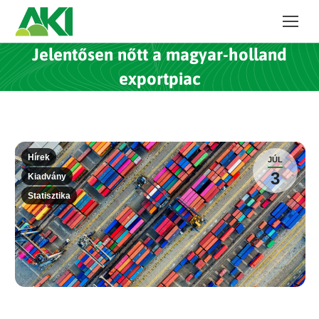
Jelentősen nőtt a magyar-holland
exportpiac
Hírek
JÚL
3
Kiadvány
Statisztika