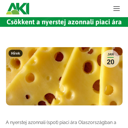
Csökkent a nyerstej azonnali piaci ára
Hírek
JAN
20
A nyerstej azonnali (spot) piaci ára Olaszországban a