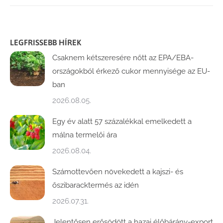
LEGFRISSEBB HÍREK
Csaknem kétszeresére nőtt az EPA/EBA-
országokból érkező cukor mennyisége az EU-
ban
2026.08.05.
Egy év alatt 57 százalékkal emelkedett a
málna termelői ára
2026.08.04.
Számottevően növekedett a kajszi- és
őszibaracktermés az idén
2026.07.31.
Jelentősen erősödött a hazai élőbárány-export