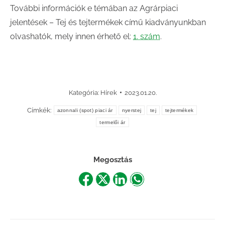
További információk e témában az Agrárpiaci
jelentések – Tej és tejtermékek című kiadványunkban
olvashatók, mely innen érhető el:
1. szám
.
Kategória:
Hírek
2023.01.20.
Címkék:
azonnali (spot) piaci ár
nyerstej
tej
tejtermékek
termelői ár
Megosztás
Share
Share
Share
Share
on
on
on
on
Facebook
X
LinkedIn
WhatsApp