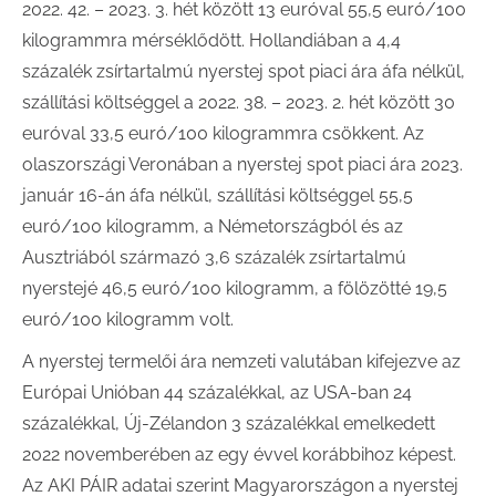
2022. 42. – 2023. 3. hét között 13 euróval 55,5 euró/100
kilogrammra mérséklődött. Hollandiában a 4,4
százalék zsírtartalmú nyerstej spot piaci ára áfa nélkül,
szállítási költséggel a 2022. 38. – 2023. 2. hét között 30
euróval 33,5 euró/100 kilogrammra csökkent. Az
olaszországi Veronában a nyerstej spot piaci ára 2023.
január 16-án áfa nélkül, szállítási költséggel 55,5
euró/100 kilogramm, a Németországból és az
Ausztriából származó 3,6 százalék zsírtartalmú
nyerstejé 46,5 euró/100 kilogramm, a fölözötté 19,5
euró/100 kilogramm volt.
A nyerstej termelői ára nemzeti valutában kifejezve az
Európai Unióban 44 százalékkal, az USA-ban 24
százalékkal, Új-Zélandon 3 százalékkal emelkedett
2022 novemberében az egy évvel korábbihoz képest.
Az AKI PÁIR adatai szerint Magyarországon a nyerstej