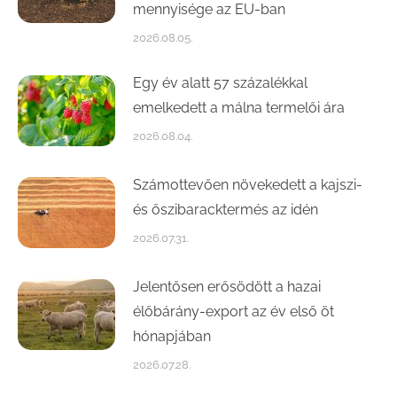
mennyisége az EU-ban
2026.08.05.
Egy év alatt 57 százalékkal
emelkedett a málna termelői ára
2026.08.04.
Számottevően növekedett a kajszi-
és őszibaracktermés az idén
2026.07.31.
Jelentősen erősödött a hazai
élőbárány-export az év első öt
hónapjában
2026.07.28.