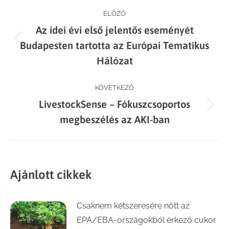
Post
ELŐZŐ
Az idei évi első jelentős eseményét
navigation
Previous
Budapesten tartotta az Európai Tematikus
post:
Hálózat
KÖVETKEZŐ
LivestockSense – Fókuszcsoportos
Next
megbeszélés az AKI-ban
post:
Ajánlott cikkek
Csaknem kétszeresére nőtt az
EPA/EBA-országokból érkező cukor