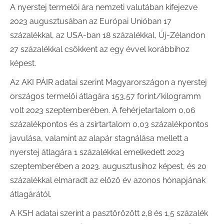
A nyerstej termelői ára nemzeti valutában kifejezve
2023 augusztusában az Európai Unióban 17
százalékkal, az USA-ban 18 százalékkal, Új-Zélandon
27 százalékkal csökkent az egy évvel korábbihoz
képest.
Az AKI PÁIR adatai szerint Magyarországon a nyerstej
országos termelői átlagára 153,57 forint/kilogramm
volt 2023 szeptemberében. A fehérjetartalom 0,06
százalékpontos és a zsírtartalom 0,03 százalékpontos
javulása, valamint az alapár stagnálása mellett a
nyerstej átlagára 1 százalékkal emelkedett 2023
szeptemberében a 2023. augusztusihoz képest, és 20
százalékkal elmaradt az előző év azonos hónapjának
átlagárától.
A KSH adatai szerint a pasztőrözött 2,8 és 1,5 százalék