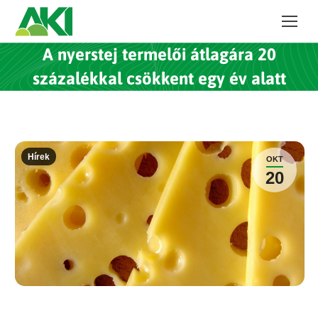
A nyerstej termelői átlagára 20
százalékkal csökkent egy év alatt
Hírek
OKT
20