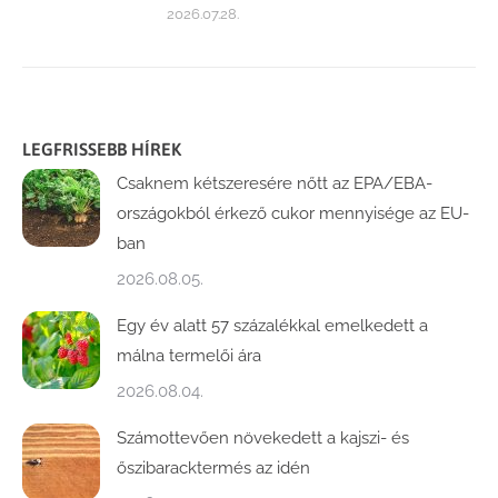
2026.07.28.
LEGFRISSEBB HÍREK
Csaknem kétszeresére nőtt az EPA/EBA-
országokból érkező cukor mennyisége az EU-
ban
2026.08.05.
Egy év alatt 57 százalékkal emelkedett a
málna termelői ára
2026.08.04.
Számottevően növekedett a kajszi- és
őszibaracktermés az idén