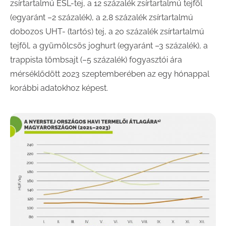
zsírtartalmú ESL-tej, a 12 százalék zsírtartalmú tejföl
(egyaránt –2 százalék), a 2,8 százalék zsírtartalmú
dobozos UHT- (tartós) tej, a 20 százalék zsírtartalmú
tejföl, a gyümölcsös joghurt (egyaránt –3 százalék), a
trappista tömbsajt (–5 százalék) fogyasztói ára
mérséklődött 2023 szeptemberében az egy hónappal
korábbi adatokhoz képest.