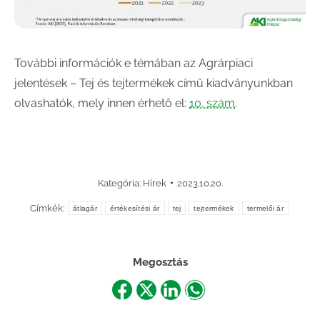
További információk e témában az Agrárpiaci
jelentések – Tej és tejtermékek című kiadványunkban
olvashatók, mely innen érhető el:
10. szám
.
Kategória:
Hírek
2023.10.20.
Címkék:
átlagár
értékesítési ár
tej
tejtermékek
termelői ár
Megosztás
Share
Share
Share
Share