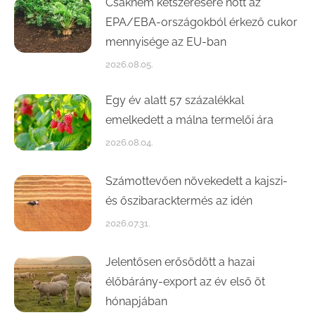
Csaknem kétszeresére nőtt az
EPA/EBA-országokból érkező cukor
mennyisége az EU-ban
2026.08.05.
Egy év alatt 57 százalékkal
emelkedett a málna termelői ára
2026.08.04.
Számottevően növekedett a kajszi-
és őszibaracktermés az idén
2026.07.31.
Jelentősen erősödött a hazai
élőbárány-export az év első öt
hónapjában