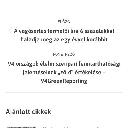
on
on
on
on
Facebook
X
LinkedIn
WhatsApp
Post
ELŐZŐ
A vágósertés termelői ára 6 százalékkal
navigation
Previous
haladja meg az egy évvel korábbit
post:
KÖVETKEZŐ
V4 országok élelmiszeripari fenntarthatósági
Next
jelentéseinek „zöld” értékelése –
post:
V4GreenReporting
Ajánlott cikkek