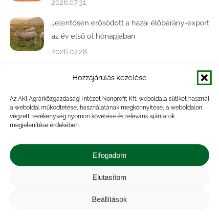
2026.07.31.
Jelentősen erősödött a hazai élőbárány-export
az év első öt hónapjában
2026.07.28.
Közel ötödével bővült a baromfivágás
Hozzájárulás kezelése
Magyarországon
Az AKI Agrárközgazdasági Intézet Nonprofit Kft. weboldala sütiket használ
2026.07.28.
a weboldal működtetése, használatának megkönnyítése, a weboldalon
végzett tevékenység nyomon követése és releváns ajánlatok
A végéhez közelít az őszi búza betakarítása
megjelenítése érdekében.
2026.07.21.
Elfogadom
Elutasítom
Impresszum
|
Kapcsolat
|
Jogi nyilatkozat
|
Közérdekű adatok
|
Adatvédelmi nyilatkozat
|
Beállítások
Akadálymentesítési nyilatkozat
|
Cookie
tájékoztató