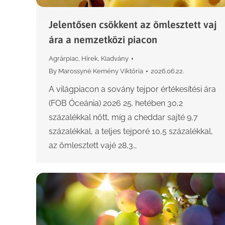
Jelentősen csökkent az ömlesztett vaj
ára a nemzetközi piacon
Agrárpiac
,
Hírek
,
Kiadvány
By
Marossyné Kemény Viktória
2026.06.22.
A világpiacon a sovány tejpor értékesítési ára
(FOB Óceánia) 2026 25. hetében 30,2
százalékkal nőtt, míg a cheddar sajté 9,7
százalékkal, a teljes tejporé 10,5 százalékkal,
az ömlesztett vajé 28,3…