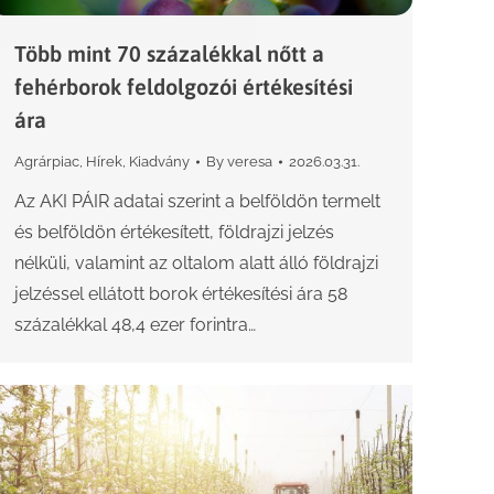
Több mint 70 százalékkal nőtt a
fehérborok feldolgozói értékesítési
ára
Agrárpiac
,
Hírek
,
Kiadvány
By
veresa
2026.03.31.
Az AKI PÁIR adatai szerint a belföldön termelt
és belföldön értékesített, földrajzi jelzés
nélküli, valamint az oltalom alatt álló földrajzi
jelzéssel ellátott borok értékesítési ára 58
százalékkal 48,4 ezer forintra…