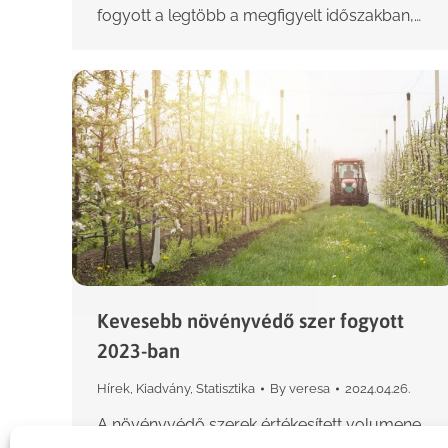
fogyott a legtöbb a megfigyelt időszakban,…
Kevesebb növényvédő szer fogyott
2023-ban
Hírek
,
Kiadvány
,
Statisztika
By
veresa
2024.04.26.
A növényvédő szerek értékesített volumene