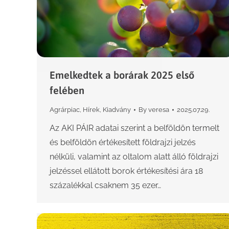
Emelkedtek a borárak 2025 első
felében
Agrárpiac
,
Hírek
,
Kiadvány
By
veresa
2025.07.29.
Az AKI PÁIR adatai szerint a belföldön termelt
és belföldön értékesített földrajzi jelzés
nélküli, valamint az oltalom alatt álló földrajzi
jelzéssel ellátott borok értékesítési ára 18
százalékkal csaknem 35 ezer…