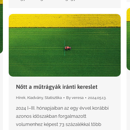
Nőtt a műtrágyák iránti kereslet
Hírek
,
Kiadvány
,
Statisztika
By
veresa
2024.05.13.
2024 I–III. hónapjaiban az egy évvel korábbi
azonos időszakban forgalmazott
volumenhez képest 73 százalékkal több