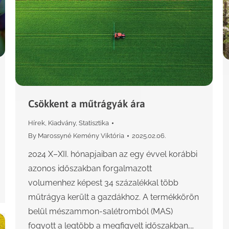
Csökkent a műtrágyák ára
Hírek
,
Kiadvány
,
Statisztika
By
Marossyné Kemény Viktória
2025.02.06.
2024 X–XII. hónapjaiban az egy évvel korábbi
azonos időszakban forgalmazott
volumenhez képest 34 százalékkal több
műtrágya került a gazdákhoz. A termékkörön
belül mészammon-salétromból (MAS)
fogyott a legtöbb a megfigyelt időszakban,…