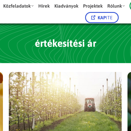
Közfeladatok
Hírek
Kiadványok
Projektek
Rólunk
KAP
ITE
értékesítési ár