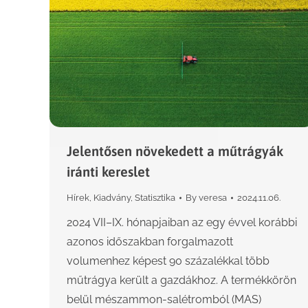
Jelentősen növekedett a műtrágyák
iránti kereslet
Hírek
,
Kiadvány
,
Statisztika
By
veresa
2024.11.06.
2024 VII–IX. hónapjaiban az egy évvel korábbi
azonos időszakban forgalmazott
volumenhez képest 90 százalékkal több
műtrágya került a gazdákhoz. A termékkörön
belül mészammon-salétromból (MAS)