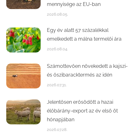
mennyisége az EU-ban
2026.08.05.
Egy év alatt 57 százalékkal
emelkedett a málna termelői ára
2026.08.04.
Számottevően növekedett a kajszi-
és őszibaracktermés az idén
2026.07.31.
Jelentősen erősödött a hazai
élőbárány-export az év első öt
hónapjában
2026.07.28.