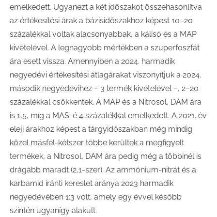
emelkedett. Ugyanezt a két időszakot összehasonlítva
az értékesítési árak a bázisidőszakhoz képest 10–20
százalékkal voltak alacsonyabbak, a kálisó és a MAP
kivételével. A legnagyobb mértékben a szuperfoszfát
ára esett vissza. Amennyiben a 2024. harmadik
negyedévi értékesítési átlagárakat viszonyítjuk a 2024.
második negyedévihez – 3 termék kivételével –, 2–20
százalékkal csökkentek. A MAP és a Nitrosol, DAM ára
is 1,5, míg a MAS-é 4 százalékkal emelkedett. A 2021. év
eleji árakhoz képest a tárgyidőszakban még mindig
közel másfél-kétszer többe kerültek a megfigyelt
termékek, a Nitrosol, DAM ára pedig még a többinél is
drágább maradt (2,1-szer). Az ammónium-nitrát és a
karbamid iránti kereslet aránya 2023 harmadik
negyedévében 1:3 volt, amely egy évvel később
szintén ugyanígy alakult.