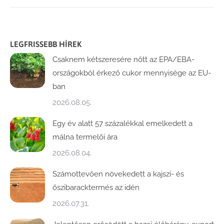
LEGFRISSEBB HÍREK
Csaknem kétszeresére nőtt az EPA/EBA-
országokból érkező cukor mennyisége az EU-
ban
2026.08.05.
Egy év alatt 57 százalékkal emelkedett a
málna termelői ára
2026.08.04.
Számottevően növekedett a kajszi- és
őszibaracktermés az idén
2026.07.31.