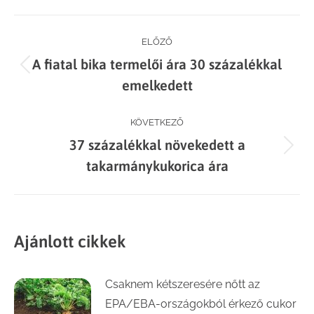
Facebook
X
LinkedIn
WhatsApp
Post
ELŐZŐ
A fiatal bika termelői ára 30 százalékkal
navigation
Previous
emelkedett
post:
KÖVETKEZŐ
37 százalékkal növekedett a
Next
takarmánykukorica ára
post:
Ajánlott cikkek
Csaknem kétszeresére nőtt az
EPA/EBA-országokból érkező cukor