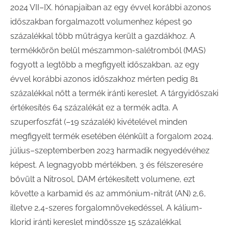
2024 VII–IX. hónapjaiban az egy évvel korábbi azonos
időszakban forgalmazott volumenhez képest 90
százalékkal több műtrágya került a gazdákhoz. A
termékkörön belül mészammon-salétromból (MAS)
fogyott a legtöbb a megfigyelt időszakban, az egy
évvel korábbi azonos időszakhoz mérten pedig 81
százalékkal nőtt a termék iránti kereslet. A tárgyidőszaki
értékesítés 64 százalékát ez a termék adta. A
szuperfoszfát (–19 százalék) kivételével minden
megfigyelt termék esetében élénkült a forgalom 2024.
július–szeptemberben 2023 harmadik negyedévéhez
képest. A legnagyobb mértékben, 3 és félszeresére
bővült a Nitrosol, DAM értékesített volumene, ezt
követte a karbamid és az ammónium-nitrát (AN) 2,6,
illetve 2,4-szeres forgalomnövekedéssel. A kálium-
klorid iránti kereslet mindössze 15 százalékkal