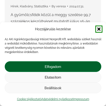
Hírek
,
Kiadvány
,
Statisztika
By
veresa
2024.07.31.
A gyümölcsfélék közül a meggy szedése 99,7
százalékos készültséget mutatott július 16-án.
Az országos átlag a tavalyihoz képest mintegy
Hozzájárulás kezelése
20 százalékkal csökkent, 5,3 tonna/hektár volt.
Az AKI Agrárközgazdasági Intézet Nonprofit Kft. weboldala sütiket használ
Az egy hektárra jutó termésmennyiség…
a weboldal működtetése, használatának megkönnyítése, a weboldalon
végzett tevékenység nyomon követése és releváns ajánlatok
megjelenítése érdekében.
Elfogadom
Elutasítom
Beállítások
Cookie tájékoztató
Adatvédelmi nyilatkozat
Impresszum