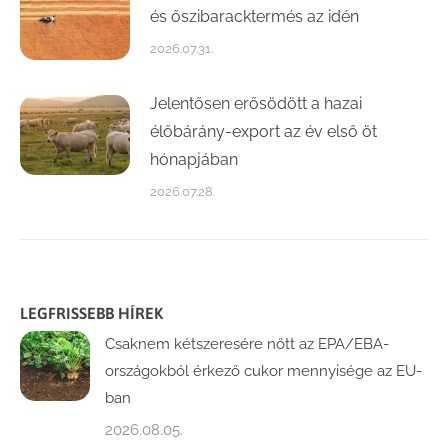
és őszibaracktermés az idén
2026.07.31.
Jelentősen erősödött a hazai
élőbárány-export az év első öt
hónapjában
2026.07.28.
LEGFRISSEBB HÍREK
Csaknem kétszeresére nőtt az EPA/EBA-
országokból érkező cukor mennyisége az EU-
ban
2026.08.05.