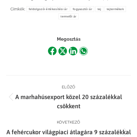
Címkék:
feldolgozói értékesítési ár
fogyasztói ár
tej
tejtermékek
termelői ár
Megosztás
Share
Share
Share
Share
on
on
on
on
Facebook
X
LinkedIn
WhatsApp
Post
ELŐZŐ
A marhahúsexport közel 20 százalékkal
navigation
Previous
csökkent
post:
KÖVETKEZŐ
A fehércukor világpiaci átlagára 9 százalékkal
Next