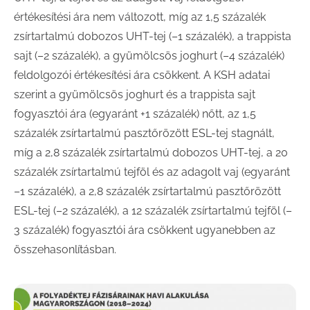
értékesítési ára nem változott, míg az 1,5 százalék
zsírtartalmú dobozos UHT-tej (–1 százalék), a trappista
sajt (–2 százalék), a gyümölcsös joghurt (–4 százalék)
feldolgozói értékesítési ára csökkent. A KSH adatai
szerint a gyümölcsös joghurt és a trappista sajt
fogyasztói ára (egyaránt +1 százalék) nőtt, az 1,5
százalék zsírtartalmú pasztőrözött ESL-tej stagnált,
míg a 2,8 százalék zsírtartalmú dobozos UHT-tej, a 20
százalék zsírtartalmú tejföl és az adagolt vaj (egyaránt
–1 százalék), a 2,8 százalék zsírtartalmú pasztőrözött
ESL-tej (–2 százalék), a 12 százalék zsírtartalmú tejföl (–
3 százalék) fogyasztói ára csökkent ugyanebben az
összehasonlításban.