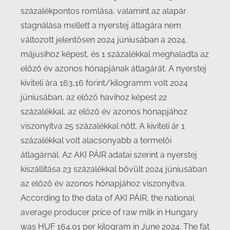
százalékpontos romlása, valamint az alapár
stagnálása mellett a nyerstej átlagára nem
változott jelentősen 2024 júniusában a 2024.
májusihoz képest, és 1 százalékkal meghaladta az
előző év azonos hónapjának átlagárát. A nyerstej
kiviteli ára 163,16 forint/kilogramm volt 2024
júniusában, az előző havihoz képest 22
százalékkal, az előző év azonos hónapjához
viszonyítva 25 százalékkal nőtt. A kiviteli ár 1
százalékkal volt alacsonyabb a termelői
átlagárnál. Az AKI PÁIR adatai szerint a nyerstej
kiszállítása 23 százalékkal bővült 2024 júniusában
az előző év azonos hónapjához viszonyítva.
According to the data of AKI PÁIR, the national
average producer price of raw milk in Hungary
was HUF 164.01 per kilogram in June 2024. The fat