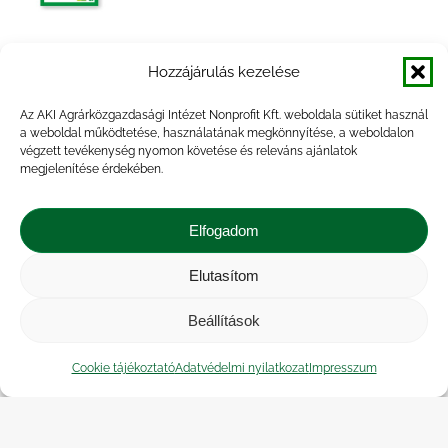
Agrárpiaci jelentések – Tej és
Hozzájárulás kezelése
tejtermékek
Az AKI Agrárközgazdasági Intézet Nonprofit Kft. weboldala sütiket használ
a weboldal működtetése, használatának megkönnyítése, a weboldalon
végzett tevékenység nyomon követése és releváns ajánlatok
megjelenítése érdekében.
Agrárpiaci jelentések – Tej és
tejtermékek
Elfogadom
Elutasítom
Beállítások
Agrárpiaci jelentések – Tej és
tejtermékek
Cookie tájékoztató
Adatvédelmi nyilatkozat
Impresszum