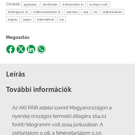
Címkék:
agrárpiac
árutőzsde
értékesítési ár
európai unió
feldolgozói ár
külkereskedelmi ár
nyerstej
sajt
tej
tejfelvásárlás
tejpiac
tejpor
tejtermékek
vaj
Megosztás
Share
Share
Share
Share
on
on
on
on
Facebook
X
LinkedIn
WhatsApp
Leírás
További információk
Az AKI PÁIR adatai szerint Magyarországon a
nyerstej országos termelői átlagára 164,01
forint/kilogramm volt 2024 júniusában. A
zsírtartalom 0,08, a fehérjetartalom 0,05