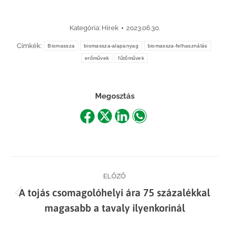
Kategória:
Hírek
2023.06.30.
Címkék:
Biomassza
biomassza-alapanyag
biomassza-felhasználás
erőművek
fűtőművek
Megosztás
Share
Share
Share
Share
on
on
on
on
Facebook
X
LinkedIn
WhatsApp
Post
ELŐZŐ
A tojás csomagolóhelyi ára 75 százalékkal
navigation
Previous
magasabb a tavaly ilyenkorinál
post: