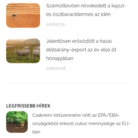
Számottevően növekedett a kajszi-
és őszibaracktermés az idén
2026.07.31.
Jelentősen erősödött a hazai
élőbárány-export az év első öt
hónapjában
2026.07.28.
LEGFRISSEBB HÍREK
Csaknem kétszeresére nőtt az EPA/EBA-
országokból érkező cukor mennyisége az EU-
ban