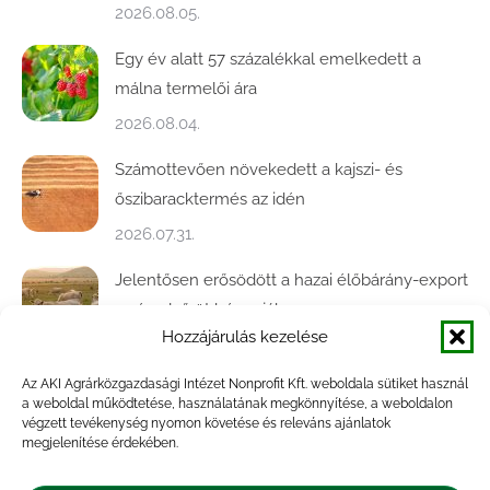
2026.08.05.
Egy év alatt 57 százalékkal emelkedett a
málna termelői ára
2026.08.04.
Számottevően növekedett a kajszi- és
őszibaracktermés az idén
2026.07.31.
Jelentősen erősödött a hazai élőbárány-export
az év első öt hónapjában
Hozzájárulás kezelése
2026.07.28.
Az AKI Agrárközgazdasági Intézet Nonprofit Kft. weboldala sütiket használ
Közel ötödével bővült a baromfivágás
a weboldal működtetése, használatának megkönnyítése, a weboldalon
Magyarországon
végzett tevékenység nyomon követése és releváns ajánlatok
megjelenítése érdekében.
2026.07.28.