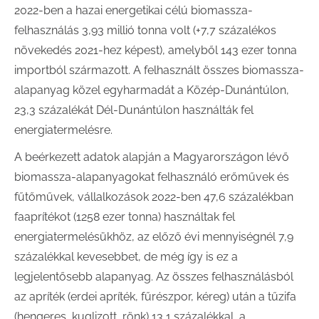
2022-ben a hazai energetikai célú biomassza-
felhasználás 3,93 millió tonna volt (+7,7 százalékos
növekedés 2021-hez képest), amelyből 143 ezer tonna
importból származott. A felhasznált összes biomassza-
alapanyag közel egyharmadát a Közép-Dunántúlon,
23,3 százalékát Dél-Dunántúlon használták fel
energiatermelésre.
A beérkezett adatok alapján a Magyarországon lévő
biomassza-alapanyagokat felhasználó erőművek és
fűtőművek, vállalkozások 2022-ben 47,6 százalékban
faaprítékot (1258 ezer tonna) használtak fel
energiatermelésükhöz, az előző évi mennyiségnél 7,9
százalékkal kevesebbet, de még így is ez a
legjelentősebb alapanyag. Az összes felhasználásból
az apríték (erdei apríték, fűrészpor, kéreg) után a tűzifa
(hengeres, kuglizott, rönk) 13,1 százalékkal, a