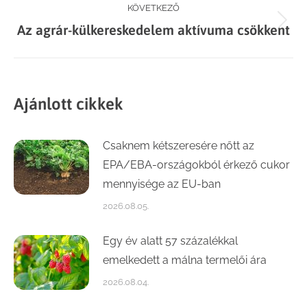
KÖVETKEZŐ
Next
Az agrár-külkereskedelem aktívuma csökkent
post:
Ajánlott cikkek
Csaknem kétszeresére nőtt az
EPA/EBA-országokból érkező cukor
mennyisége az EU-ban
2026.08.05.
Egy év alatt 57 százalékkal
emelkedett a málna termelői ára
2026.08.04.