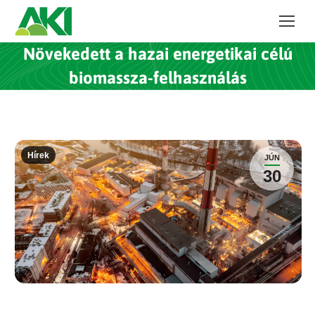
Növekedett a hazai energetikai célú
biomassza-felhasználás
Hírek
JÚN
30