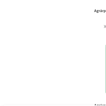
Agrárp
X
Agrárp