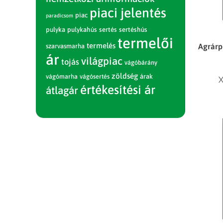
piaci jelentés
piac
paradicsom
pulyka
pulykahús
sertés
sertéshús
termelői
termelés
Agrárp
szarvasmarha
ár
világpiac
tojás
vágóbárány
zöldség
vágómarha
vágósertés
árak
X
értékesítési ár
átlagár