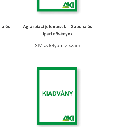
na és
Agrárpiaci jelentések – Gabona és
ipari növények
XIV. évfolyam 7. szám