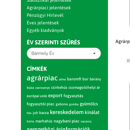
Statisztikai jelentések
Agrárpiaci jelentések
Pénzügyi Hírlevél
Éves jelentések
Egyéb kiadványok
Agrárp
ÉV SZERINTI SZŰRÉS
Bármely Év
X
CÍMKÉK
agrárpiac
baromfi
bor
bárány
alma
csirkehús
csomagolóhelyi ár
búza
cseresznye
export
fogyasztás
európai unió
gyümölcs
fogyasztói piac
gabona
gomba
kereskedelem
kínálat
juh
kacsa
hús
nagybani piac
marhahús
körte
narancs
nemzetközi árinformációk