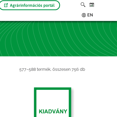
Agrárinformációs portál
EN
Sorted
577–588 termék, összesen 756 db
by
latest