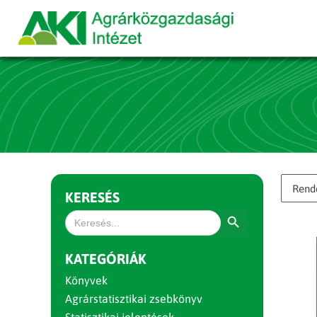
KERESÉS
Search Button
Search
for:
KATEGÓRIÁK
Könyvek
Agrárstatisztikai zsebkönyv