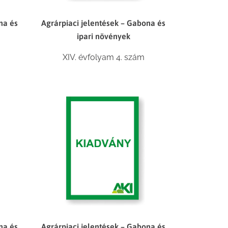
na és
Agrárpiaci jelentések – Gabona és
ipari növények
XIV. évfolyam 4. szám
na és
Agrárpiaci jelentések – Gabona és