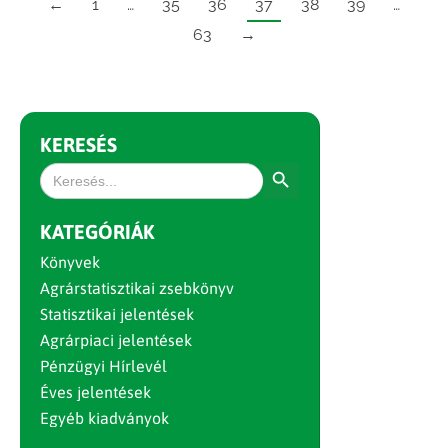
←
1
…
35
36
37
38
39
…
63
→
KERESÉS
Search Button
Search
for:
KATEGÓRIÁK
Könyvek
Agrárstatisztikai zsebkönyv
Statisztikai jelentések
Agrárpiaci jelentések
Pénzügyi Hírlevél
Éves jelentések
Egyéb kiadványok