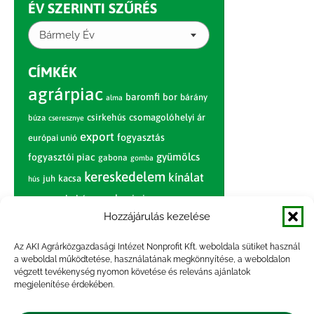
ÉV SZERINTI SZŰRÉS
Bármely Év
CÍMKÉK
agrárpiac
baromfi
bor
bárány
alma
csirkehús
csomagolóhelyi ár
búza
cseresznye
export
fogyasztás
európai unió
gyümölcs
fogyasztói piac
gabona
gomba
kereskedelem
kínálat
juh
kacsa
hús
nagybani piac
marhahús
körte
narancs
nemzetközi árinformációk
Hozzájárulás kezelése
piaci jelentés
piac
paradicsom
Az AKI Agrárközgazdasági Intézet Nonprofit Kft. weboldala sütiket használ
a weboldal működtetése, használatának megkönnyítése, a weboldalon
pulyka
pulykahús
sertés
sertéshús
végzett tevékenység nyomon követése és releváns ajánlatok
termelői
termelés
megjelenítése érdekében.
szarvasmarha
ár
világpiac
tojás
vágóbárány