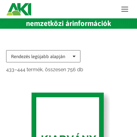
nemzetközi árinformációk
Sorted
433–444 termék, összesen 756 db
by
latest