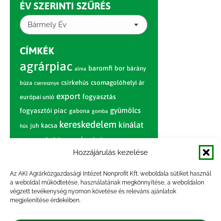
ÉV SZERINTI SZŰRÉS
Bármely Év
CÍMKÉK
agrárpiac
baromfi
bor
bárány
alma
csirkehús
csomagolóhelyi ár
búza
cseresznye
export
fogyasztás
európai unió
gyümölcs
fogyasztói piac
gabona
gomba
kereskedelem
kínálat
juh
kacsa
hús
nagybani piac
marhahús
körte
narancs
nemzetközi árinformációk
Hozzájárulás kezelése
piaci jelentés
piac
paradicsom
Az AKI Agrárközgazdasági Intézet Nonprofit Kft. weboldala sütiket használ
a weboldal működtetése, használatának megkönnyítése, a weboldalon
pulyka
pulykahús
sertés
sertéshús
végzett tevékenység nyomon követése és releváns ajánlatok
termelői
termelés
megjelenítése érdekében.
szarvasmarha
ár
világpiac
tojás
vágóbárány