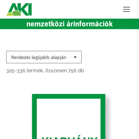
nemzetközi árinformációk
Sorted
325–336 termék, összesen 756 db
by
latest