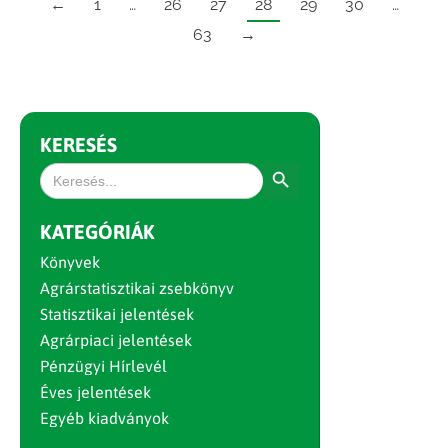
←
1
…
26
27
28
29
30
…
63
→
KERESÉS
Search Button
Search
for:
KATEGÓRIÁK
Könyvek
Agrárstatisztikai zsebkönyv
Statisztikai jelentések
Agrárpiaci jelentések
Pénzügyi Hírlevél
Éves jelentések
Egyéb kiadványok