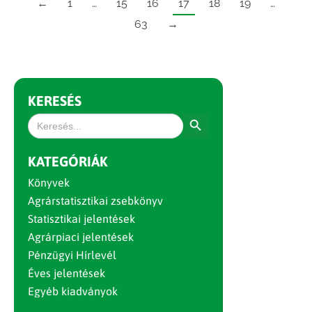
←
1
…
15
16
17
18
19
…
63
→
KERESÉS
Search Button
Search
for:
KATEGÓRIÁK
Könyvek
Agrárstatisztikai zsebkönyv
Statisztikai jelentések
Agrárpiaci jelentések
Pénzügyi Hírlevél
Éves jelentések
Egyéb kiadványok