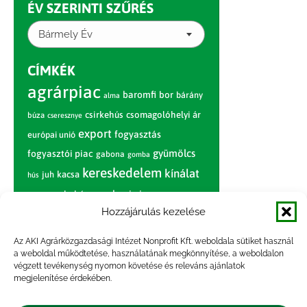
ÉV SZERINTI SZŰRÉS
Bármely Év
CÍMKÉK
agrárpiac
baromfi
bor
bárány
alma
csirkehús
csomagolóhelyi ár
búza
cseresznye
export
fogyasztás
európai unió
gyümölcs
fogyasztói piac
gabona
gomba
kereskedelem
kínálat
juh
kacsa
hús
nagybani piac
marhahús
körte
narancs
nemzetközi árinformációk
Hozzájárulás kezelése
piaci jelentés
piac
paradicsom
Az AKI Agrárközgazdasági Intézet Nonprofit Kft. weboldala sütiket használ
a weboldal működtetése, használatának megkönnyítése, a weboldalon
pulyka
pulykahús
sertés
sertéshús
végzett tevékenység nyomon követése és releváns ajánlatok
termelői
termelés
megjelenítése érdekében.
szarvasmarha
ár
világpiac
tojás
vágóbárány