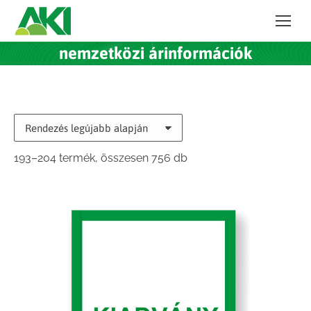
nemzetközi árinformációk
Sorted
193–204 termék, összesen 756 db
by
latest