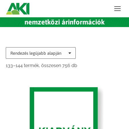
nemzetközi árinformációk
Sorted
133–144 termék, összesen 756 db
by
latest