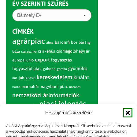
ÉV SZERINTI SZŰRÉS
Bármely Év
CÍMKÉK
agrárpiac
baromfi
bor
bárány
alma
csirkehús
csomagolóhelyi ár
búza
cseresznye
export
fogyasztás
európai unió
gyümölcs
fogyasztói piac
gabona
gomba
kereskedelem
kínálat
juh
kacsa
hús
nagybani piac
marhahús
körte
narancs
nemzetközi árinformációk
piaci jelentés
piac
paradicsom
Hozzájárulás kezelése
pulyka
pulykahús
sertés
sertéshús
termelői
termelés
szarvasmarha
Az AKI Agrárközgazdasági Intézet Nonprofit Kft. weboldala sütiket használ
ár
a weboldal működtetése, használatának megkönnyítése, a weboldalon
világpiac
tojás
vágóbárány