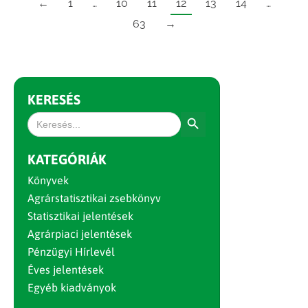
←
1
…
10
11
12
13
14
…
63
→
KERESÉS
Search Button
Search
for:
KATEGÓRIÁK
Könyvek
Agrárstatisztikai zsebkönyv
Statisztikai jelentések
Agrárpiaci jelentések
Pénzügyi Hírlevél
Éves jelentések
Egyéb kiadványok