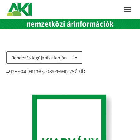
nemzetközi árinformációk
Sorted
493–504 termék, összesen 756 db
by
latest