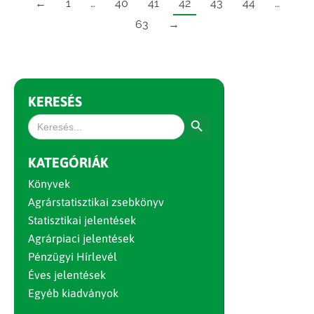
←
1
…
40
41
42
43
44
…
63
→
KERESÉS
Search Button
Search
for:
KATEGÓRIÁK
Könyvek
Agrárstatisztikai zsebkönyv
Statisztikai jelentések
Agrárpiaci jelentések
Pénzügyi Hírlevél
Éves jelentések
Egyéb kiadványok