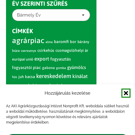
ÉV SZERINTI SZŰRÉS
Bármely Év
CÍMKÉK
agrárpiac
baromfi
bor
bárány
alma
csirkehús
csomagolóhelyi ár
búza
cseresznye
export
fogyasztás
európai unió
gyümölcs
fogyasztói piac
gabona
gomba
kereskedelem
kínálat
juh
kacsa
hús
nagybani piac
marhahús
körte
narancs
nemzetközi árinformációk
Hozzájárulás kezelése
piaci jelentés
piac
paradicsom
Az AKI Agrárközgazdasági Intézet Nonprofit Kft. weboldala sütiket használ
a weboldal működtetése, használatának megkönnyítése, a weboldalon
pulyka
pulykahús
sertés
sertéshús
végzett tevékenység nyomon követése és releváns ajánlatok
termelői
termelés
megjelenítése érdekében.
szarvasmarha
ár
világpiac
tojás
vágóbárány