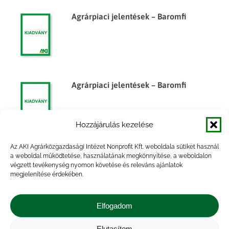
Agrárpiaci jelentések – Baromfi
Agrárpiaci jelentések – Baromfi
Hozzájárulás kezelése
Az AKI Agrárközgazdasági Intézet Nonprofit Kft. weboldala sütiket használ
Agrárpiaci jelentések – Baromfi
a weboldal működtetése, használatának megkönnyítése, a weboldalon
végzett tevékenység nyomon követése és releváns ajánlatok
megjelenítése érdekében.
Elfogadom
Elutasítom