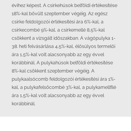
évihez képest. A csirkehúsok belföldi értékesítése
18%-kal bővült szeptember végéig. Az egész
csirke feldolgozói értékesítési ára 6%-kal, a
csirkecombé 9%-kal, a csirkemellé 8,5%-kal
csökkent a vizsgált időszakban. A vágópulyka 1-
38. heti felvásárlása 4,5%-kal, élősúlyos termelői
ára 1,5%-kal volt alacsonyabb az egy évvel
korábbinál. A pulykahúsok belföldi értékesítése
8%-kal csökkent szeptember végéig. A
pulykaalsócomb feldolgozói értékesítési ára 1%-
kal, a pulykafelsőcombé 3%-kal, a pulykamellfilé
ára 1,5%-kal volt alacsonyabb az egy évvel
korábbinál.