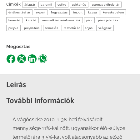
Címkék:
átlagár
baromfi
csirke
csirkehús
csomagolóhelyi ár
értékesítési ár
export
fogyasztás
import
kacsa
kereskedelem
kereslet
kínálat
nemzetközi árinformációk
piac
piaci jelentés
pulyka
pulykahús
termelés
termelői ár
tojás
világpiac
Megosztás
Share
Share
Share
Share
on
on
on
on
Facebook
X
LinkedIn
WhatsApp
Leírás
További információk
A vágócsirke 2010. 1-38. heti felvásárolt
mennyisége 11%-kal nőtt, ugyanakkor élő¬súlyos
termelői ára 3,5%-kal volt alacsonyabb az előző