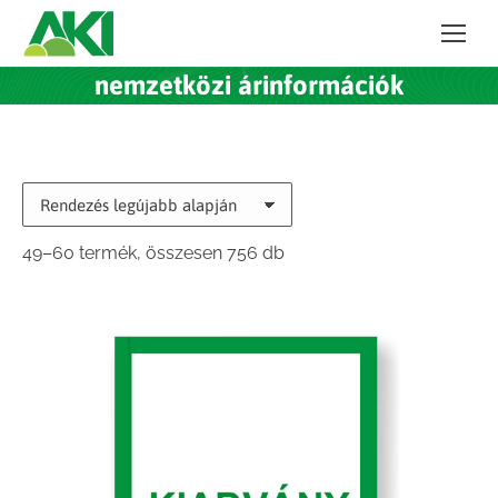
nemzetközi árinformációk
Sorted
49–60 termék, összesen 756 db
by
latest