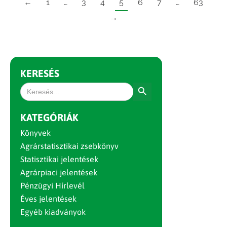
←
1
…
3
4
5
6
7
…
63
→
KERESÉS
Search Button
Search
for:
KATEGÓRIÁK
Könyvek
Agrárstatisztikai zsebkönyv
Statisztikai jelentések
Agrárpiaci jelentések
Pénzügyi Hírlevél
Éves jelentések
Egyéb kiadványok