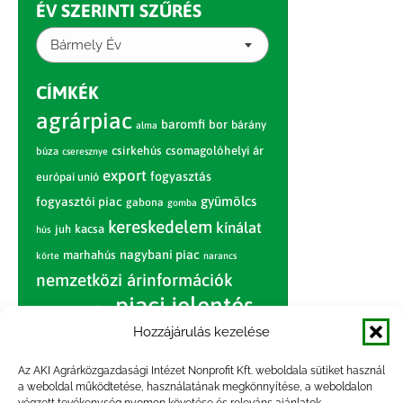
ÉV SZERINTI SZŰRÉS
Bármely Év
CÍMKÉK
agrárpiac
baromfi
bor
bárány
alma
csirkehús
csomagolóhelyi ár
búza
cseresznye
export
fogyasztás
európai unió
gyümölcs
fogyasztói piac
gabona
gomba
kereskedelem
kínálat
juh
kacsa
hús
nagybani piac
marhahús
körte
narancs
nemzetközi árinformációk
piaci jelentés
piac
paradicsom
Hozzájárulás kezelése
pulyka
pulykahús
sertés
sertéshús
termelői
termelés
szarvasmarha
Az AKI Agrárközgazdasági Intézet Nonprofit Kft. weboldala sütiket használ
ár
a weboldal működtetése, használatának megkönnyítése, a weboldalon
világpiac
tojás
vágóbárány