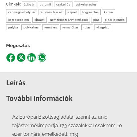
Címkék:
átlagár
baromfi
csirkehús
csirkekereslet
csomagolóhelyi ár
értékesítési ár
export
fogyasztás
kacsa
kereskedelem
kínálat
nemzetközi árinformációk
piac
piaci jelentés
pulyka
pulykahús
termelés
termelői ár
tojás
világpiac
Megosztás
Share
Share
Share
Share
on
on
on
on
Facebook
X
LinkedIn
WhatsApp
Leírás
További információk
Az Európai Bizottság adatai szerint az unió
tojástermékimportja 173 százalékkal csaknem 10
ezer tonnára emelkedett, míg