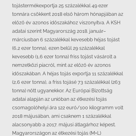
tojástermékexportja 25 százalékkal 49 ezer
tonnára csökkent 2018 első három hónapjában az
előző év azonos időszakához viszonyítva. A KSH
adatai szerint Magyarország 2018. január–
márciusban 6 százalékkal kevesebb héjas tojást
(6,2 ezer tonna), ezen belül 29 százalékkal
kevesebb (1,6 ezer tonna) friss tojást vásárolt a
nemzetközi piacról, mint az előző év azonos
időszakában. A héjas tojás exportja 11 százalékkal
(2,6 ezer tonna), a friss tojásé 73 százalékkal (263
tonna) nőtt ugyanekkor. Az Európai Bizottság
adatai alapján az unióban az étkezési tojás
csomagolóhelyi ára 122 euró/100 kilogramm volt
2018 májusában, ami csaknem 1 százalékkal
alacsonyabb a 2017. májusi átlagárhoz képest.
Magyarországon az étkezési tojás (M+L)