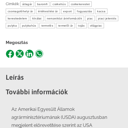
Címkék:
átlagár
baromfi
csirkehús
csirkekereslet
csomagolóhelyi ár
értékesítési ár
export
fogyasztás
kacsa
kereskedelem
kínálat
nemzetközi árinformációk
piac
piaci jelentés
pulyka
pulykahús
termelés
termelői ár
tojás
világpiac
Megosztás
Share
Share
Share
Share
on
on
on
on
Facebook
X
LinkedIn
WhatsApp
Leírás
További információk
Az Amerikai Egyesült Államok
agrárminisztériumának (USDA) augusztusban
megjelent előrevetítése szerint az USA