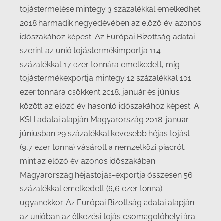
tojástermelése mintegy 3 százalékkal emelkedhet
2018 harmadik negyedévében az előző év azonos
időszakához képest. Az Európai Bizottság adatai
szerint az unió tojástermékimportja 114
százalékkal 17 ezer tonnára emelkedett, míg
tojástermékexportja mintegy 12 százalékkal 101
ezer tonnára csökkent 2018. január és június
között az előző év hasonló időszakához képest. A
KSH adatai alapján Magyarország 2018. január–
júniusban 29 százalékkal kevesebb héjas tojást
(9,7 ezer tonna) vásárolt a nemzetközi piacról,
mint az előző év azonos időszakában.
Magyarország héjastojás-exportja összesen 56
százalékkal emelkedett (6,6 ezer tonna)
ugyanekkor. Az Európai Bizottság adatai alapján
az unióban az étkezési tojás csomagolóhelyi ára