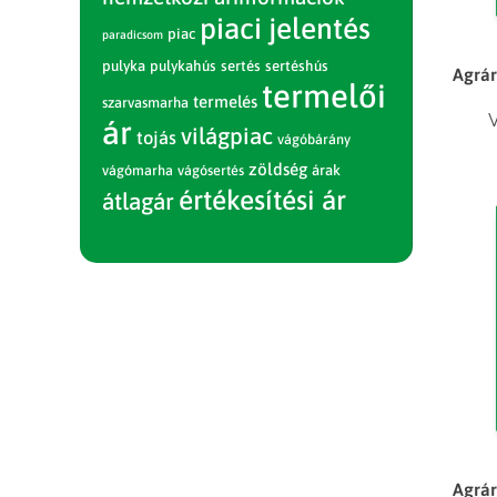
piaci jelentés
piac
paradicsom
pulyka
pulykahús
sertés
sertéshús
Agrár
termelői
termelés
szarvasmarha
V
ár
világpiac
tojás
vágóbárány
zöldség
vágómarha
vágósertés
árak
értékesítési ár
átlagár
Agrár