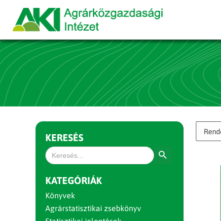
KERESÉS
Search Button
Search
for:
KATEGÓRIÁK
Könyvek
Agrárstatisztikai zsebkönyv