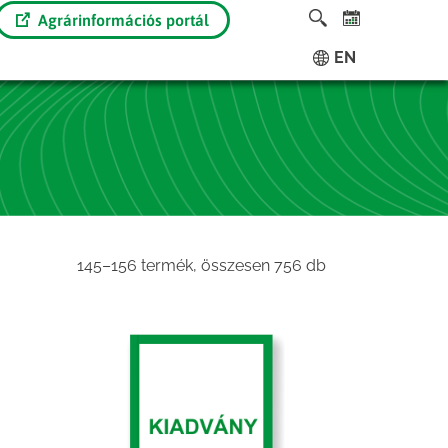
Agrárinformációs portál
EN
Sorted
145–156 termék, összesen 756 db
by
latest