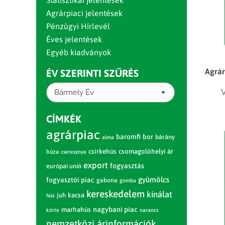
Statisztikai jelentések
Agrárpiaci jelentések
Pénzügyi Hírlevél
Éves jelentések
Egyéb kiadványok
Agrár
ÉV SZERINTI SZŰRÉS
V
Bármely Év
CÍMKÉK
agrárpiac
baromfi
bor
bárány
alma
csirkehús
csomagolóhelyi ár
búza
cseresznye
export
fogyasztás
európai unió
gyümölcs
fogyasztói piac
gabona
gomba
kereskedelem
kínálat
juh
kacsa
hús
nagybani piac
marhahús
körte
narancs
nemzetközi árinformációk