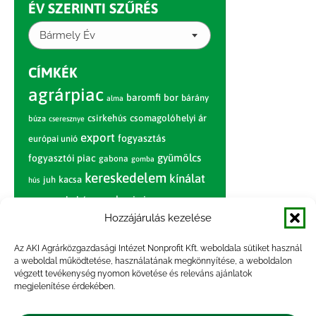
ÉV SZERINTI SZŰRÉS
Bármely Év
CÍMKÉK
agrárpiac
baromfi
bor
bárány
alma
csirkehús
csomagolóhelyi ár
búza
cseresznye
export
fogyasztás
európai unió
gyümölcs
fogyasztói piac
gabona
gomba
kereskedelem
kínálat
juh
kacsa
hús
nagybani piac
marhahús
körte
narancs
nemzetközi árinformációk
Hozzájárulás kezelése
piaci jelentés
piac
paradicsom
Az AKI Agrárközgazdasági Intézet Nonprofit Kft. weboldala sütiket használ
a weboldal működtetése, használatának megkönnyítése, a weboldalon
pulyka
pulykahús
sertés
sertéshús
végzett tevékenység nyomon követése és releváns ajánlatok
termelői
termelés
megjelenítése érdekében.
szarvasmarha
ár
világpiac
tojás
vágóbárány