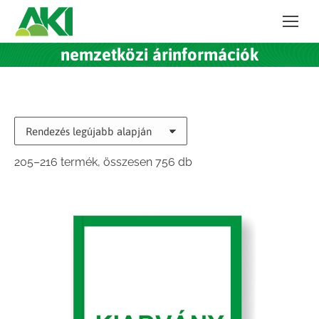
nemzetközi árinformációk
Sorted
205–216 termék, összesen 756 db
by
latest