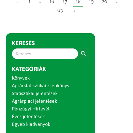
←
1
…
16
17
18
19
20
…
63
→
KERESÉS
Search Button
Search
for:
KATEGÓRIÁK
Könyvek
Agrárstatisztikai zsebkönyv
Statisztikai jelentések
Agrárpiaci jelentések
Pénzügyi Hírlevél
Éves jelentések
Egyéb kiadványok