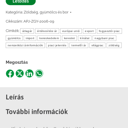
Letöltés
Kategória:
Zöldség, gyümölcs és bor
Cikkszám:
APJ-ZGY-2006-09
Címkék:
átlagár
értékesítési ár
európai unió
export
fogyasztói piac
gyümölcs
import
kereskedelem
kereslet
kínálat
nagybani piac
nemzetközi árinformációk
piaci jelentés
termelői ár
világpiac
zöldség
Megosztás
Share
Share
Share
Share
on
on
on
on
Facebook
X
LinkedIn
WhatsApp
Leírás
További információk