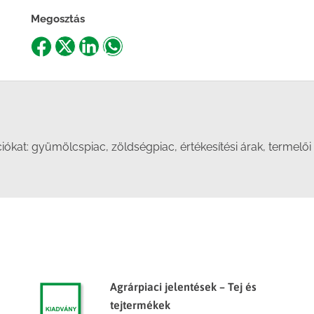
Megosztás
Share
Share
Share
Share
on
on
on
on
Facebook
X
LinkedIn
WhatsApp
at: gyümölcspiac, zöldségpiac, értékesítési árak, termelői ár
Agrárpiaci jelentések – Tej és
tejtermékek