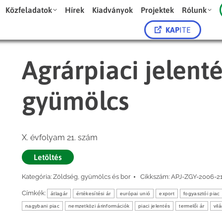
Közfeladatok
Hírek
Kiadványok
Projektek
Rólunk
KAP
ITE
Agrárpiaci jelent
gyümölcs
X. évfolyam 21. szám
Letöltés
Kategória:
Zöldség, gyümölcs és bor
Cikkszám:
APJ-ZGY-2006-2
Címkék:
átlagár
értékesítési ár
európai unió
export
fogyasztói piac
nagybani piac
nemzetközi árinformációk
piaci jelentés
termelői ár
vil