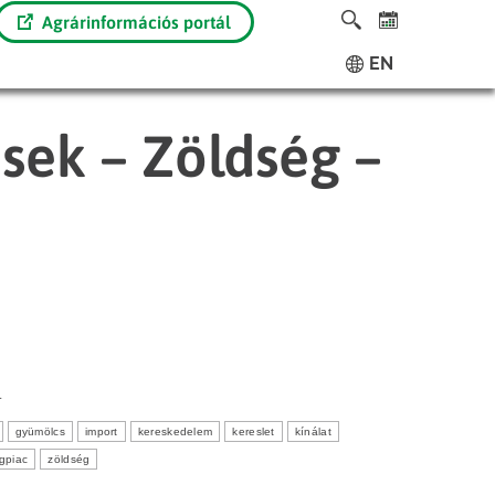
Agrárinformációs portál
EN
ések – Zöldség –
1
gyümölcs
import
kereskedelem
kereslet
kínálat
ágpiac
zöldség